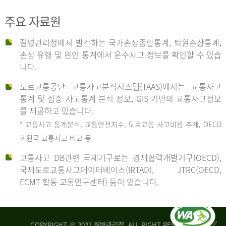
주요 자료원
사
질병관리청에서 발간하는 국가손상종합통계, 퇴원손상통계,
손상 유형 및 원인 통계에서 운수사고 정보를 확인할 수 있습
고
니다.
도로교통공단 교통사고분석시스템(TAAS)에서는 교통사고
종
통계 및 심층 사고통계 분석 정보, GIS 기반의 교통사고정보
를 제공하고 있습니다.
* 교통사고 통계분석, 교통안전지수, 도로교통 사고비용 추계, OECD
류
회원국 교통사고 비교 등
교통사고 DB관련 국제기구로는 경제협력개발기구(OECD),
국제도로교통사고데이터베이스(IRTAD), JTRC(OECD,
중
ECMT 합동 교통연구센터) 등이 있습니다.
차
COPYRIGHT @ 2021 질병관리청. ALL RIGHT RESERVED