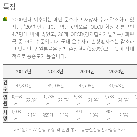
특징
2000년대 이후에는 매년 운수사고 사망자 수가 감소하고 있
지만, ’20년 인구 10만 명당 6명으로, OECD 회원국 평균인
4.7명에 비해 많았고, 36개 OECD(경제협력개발기구) 회원
국 중 29위 수준입니다. 국내 운수사고 손상환자수는 감소하
고 있지만, 입원분율은 전체 손상환자(15.9%)보다 높아 상대
적으로 중증도가 높습니다.
2017년
2018년
2019년
2020년
건
47,800건
45,006건
42,706건
31,628건
수
입
10,668
10,236
9,337
7,738
7
22.3%
22.7%
21.9%
24.5%
원
건
건
건
건
사
1,008
871
803
2.1%
955건
2.1%
2.0%
2.5%
망
건
건
건
*자료원: 2022 손상 유형 및 원인 통계, 응급실손상환자심층조사