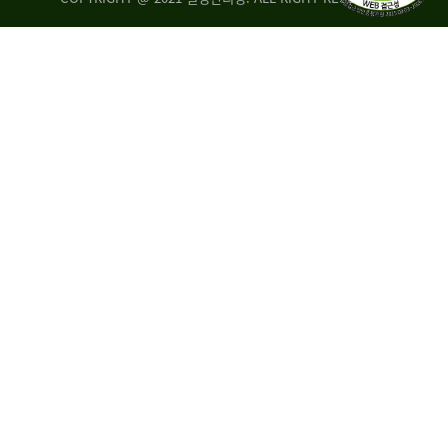
량
·
탑
승
자
35.8%