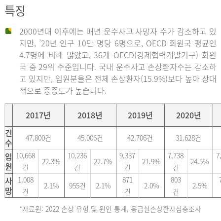
특징
2000년대 이후에는 매년 운수사고 사망자 수가 감소하고 있
지만, ’20년 인구 10만 명당 6명으로, OECD 회원국 평균인
4.7명에 비해 많았고, 36개 OECD(경제협력개발기구) 회원
국 중 29위 수준입니다. 국내 운수사고 손상환자수는 감소하
고 있지만, 입원분율은 전체 손상환자(15.9%)보다 높아 상대
적으로 중증도가 높습니다.
2017년
2018년
2019년
2020년
건
47,800건
45,006건
42,706건
31,628건
수
입
10,668
10,236
9,337
7,738
7
22.3%
22.7%
21.9%
24.5%
원
건
건
건
건
사
1,008
871
803
2.1%
955건
2.1%
2.0%
2.5%
망
건
건
건
*자료원: 2022 손상 유형 및 원인 통계, 응급실손상환자심층조사