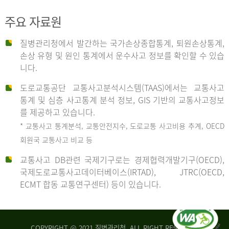
주요 자료원
사
질병관리청에서 발간하는 국가손상종합통계, 퇴원손상통계,
손상 유형 및 원인 통계에서 운수사고 정보를 확인할 수 있습
고
니다.
도로교통공단 교통사고분석시스템(TAAS)에서는 교통사고
종
통계 및 심층 사고통계 분석 정보, GIS 기반의 교통사고정보
를 제공하고 있습니다.
* 교통사고 통계분석, 교통안전지수, 도로교통 사고비용 추계, OECD
류
회원국 교통사고 비교 등
교통사고 DB관련 국제기구로는 경제협력개발기구(OECD),
국제도로교통사고데이터베이스(IRTAD), JTRC(OECD,
중
ECMT 합동 교통연구센터) 등이 있습니다.
차
COPYRIGHT @ 2021 질병관리청. ALL RIGHT RESERVED