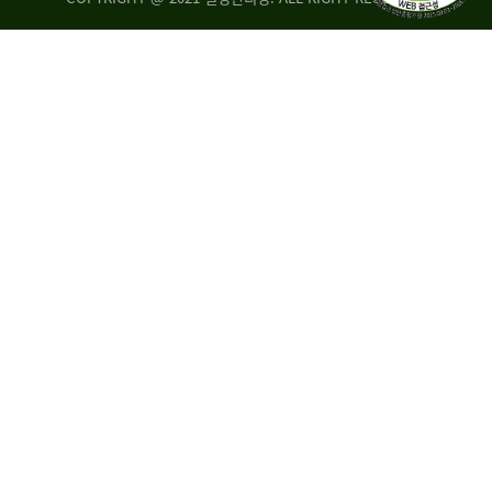
량
·
탑
승
자
35.8%