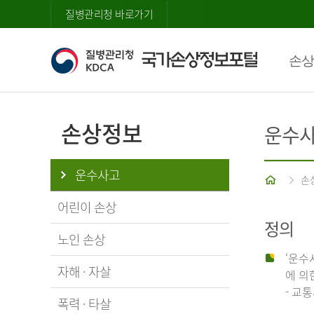
질병관리청 바로가기
손상
손상정보
운수
운수사고
홈
손
어린이 손상
정의
노인 손상
‘운수
자해 · 자살
에 의
- 교
폭력 · 타살