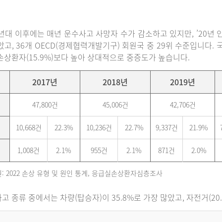
0년대 이후에는 매년 운수사고 사망자 수가 감소하고 있지만, ’20년 인구
았고, 36개 OECD(경제협력개발기구) 회원국 중 29위 수준입니다
손상환자(15.9%)보다 높아 상대적으로 중증도가 높습니다.
2017년
2018년
2019년
47,800건
45,006건
42,706건
10,668건
22.3%
10,236건
22.7%
9,337건
21.9%
1,008건
2.1%
955건
2.1%
871건
2.0%
: 2022 손상 유형 및 원인 통계, 응급실손상환자심층조사
고 종류 중에서는 차량(탑승자)이 35.8%로 가장 많았고, 자전거(20.6%