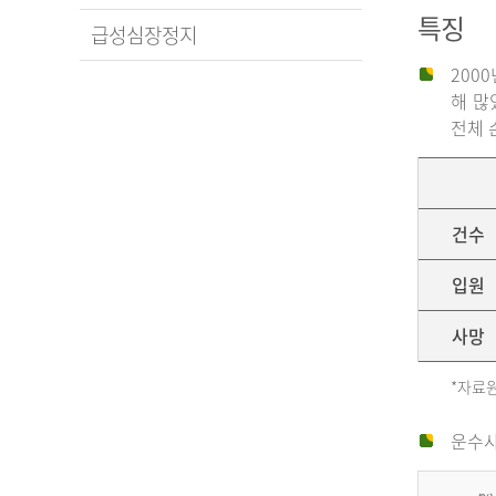
특징
급성심장정지
200
해 많
전체 
건수
입원
사망
*자료원
운수사