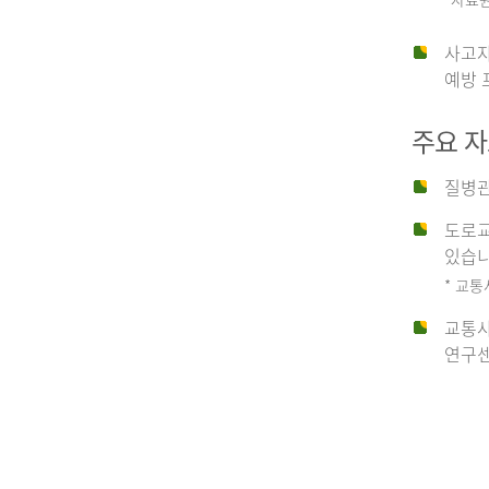
운
사고자
예방 
수
주요 
사
질병관
도로교
고
있습니
* 교통
교통사
종
연구센
류