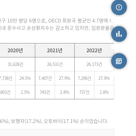
손상정보
 10만 명당 6명으로, OECD 회원국 평균인 4.7명에 비
. 국내 운수사고 손상환자수는 감소하고 있지만, 입원분율은
손상통계
2020년
2021년
2022년
31,628건
26,531건
26,173건
원시자료
7,738건
24.5%
7,407건
27.9%
7,296건
27.9%
803건
2.5%
743건
2.8%
737건
2.8%
), 보행자(17.2%), 오토바이(17.1%) 순이었습니다.