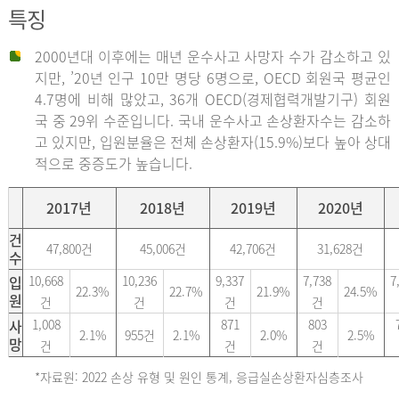
특징
2000년대 이후에는 매년 운수사고 사망자 수가 감소하고 있
지만, ’20년 인구 10만 명당 6명으로, OECD 회원국 평균인
4.7명에 비해 많았고, 36개 OECD(경제협력개발기구) 회원
국 중 29위 수준입니다. 국내 운수사고 손상환자수는 감소하
고 있지만, 입원분율은 전체 손상환자(15.9%)보다 높아 상대
적으로 중증도가 높습니다.
2017년
2018년
2019년
2020년
건
47,800건
45,006건
42,706건
31,628건
수
입
10,668
10,236
9,337
7,738
7
22.3%
22.7%
21.9%
24.5%
원
건
건
건
건
사
1,008
871
803
2.1%
955건
2.1%
2.0%
2.5%
망
건
건
건
*자료원: 2022 손상 유형 및 원인 통계, 응급실손상환자심층조사