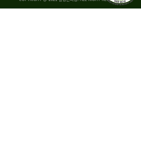
량
·
탑
승
자
35.8%