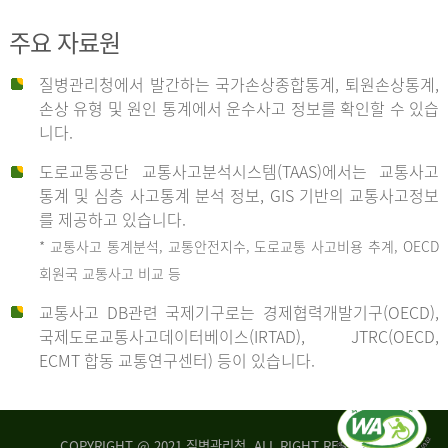
주요 자료원
사
질병관리청에서 발간하는 국가손상종합통계, 퇴원손상통계,
손상 유형 및 원인 통계에서 운수사고 정보를 확인할 수 있습
고
니다.
도로교통공단 교통사고분석시스템(TAAS)에서는 교통사고
종
통계 및 심층 사고통계 분석 정보, GIS 기반의 교통사고정보
를 제공하고 있습니다.
* 교통사고 통계분석, 교통안전지수, 도로교통 사고비용 추계, OECD
류
회원국 교통사고 비교 등
교통사고 DB관련 국제기구로는 경제협력개발기구(OECD),
국제도로교통사고데이터베이스(IRTAD), JTRC(OECD,
중
ECMT 합동 교통연구센터) 등이 있습니다.
차
COPYRIGHT @ 2021 질병관리청. ALL RIGHT RESERVED