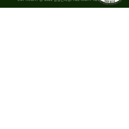
량
·
탑
승
자
35.8%