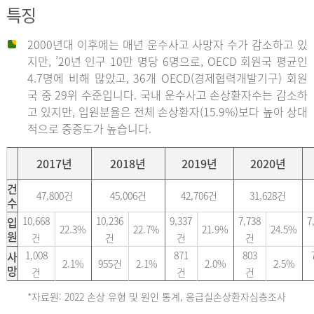
특징
2000년대 이후에는 매년 운수사고 사망자 수가 감소하고 있
지만, ’20년 인구 10만 명당 6명으로, OECD 회원국 평균인
4.7명에 비해 많았고, 36개 OECD(경제협력개발기구) 회원
국 중 29위 수준입니다. 국내 운수사고 손상환자수는 감소하
고 있지만, 입원분율은 전체 손상환자(15.9%)보다 높아 상대
적으로 중증도가 높습니다.
2017년
2018년
2019년
2020년
건
47,800건
45,006건
42,706건
31,628건
수
입
10,668
10,236
9,337
7,738
7
22.3%
22.7%
21.9%
24.5%
원
건
건
건
건
사
1,008
871
803
2.1%
955건
2.1%
2.0%
2.5%
망
건
건
건
*자료원: 2022 손상 유형 및 원인 통계, 응급실손상환자심층조사