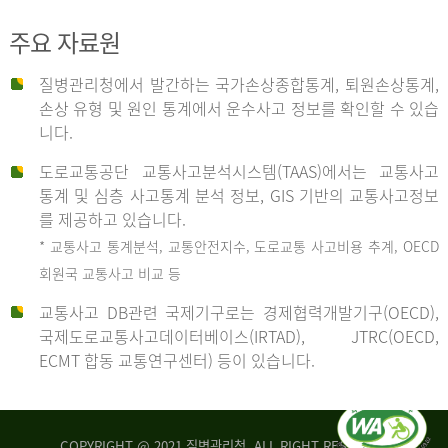
주요 자료원
사
질병관리청에서 발간하는 국가손상종합통계, 퇴원손상통계,
손상 유형 및 원인 통계에서 운수사고 정보를 확인할 수 있습
고
니다.
도로교통공단 교통사고분석시스템(TAAS)에서는 교통사고
종
통계 및 심층 사고통계 분석 정보, GIS 기반의 교통사고정보
를 제공하고 있습니다.
* 교통사고 통계분석, 교통안전지수, 도로교통 사고비용 추계, OECD
류
회원국 교통사고 비교 등
교통사고 DB관련 국제기구로는 경제협력개발기구(OECD),
국제도로교통사고데이터베이스(IRTAD), JTRC(OECD,
중
ECMT 합동 교통연구센터) 등이 있습니다.
차
COPYRIGHT @ 2021 질병관리청. ALL RIGHT RESERVED