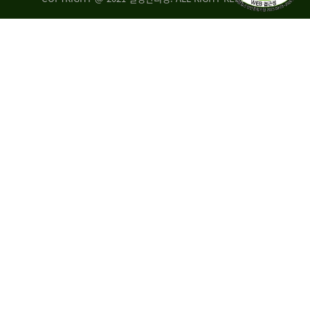
량
·
탑
승
자
35.8%