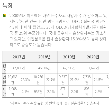
특징
2000년대 이후에는 매년 운수사고 사망자 수가 감소하고 있
지만, ’20년 인구 10만 명당 6명으로, OECD 회원국 평균인
4.7명에 비해 많았고, 36개 OECD(경제협력개발기구) 회원
국 중 29위 수준입니다. 국내 운수사고 손상환자수는 감소하
고 있지만, 입원분율은 전체 손상환자(15.9%)보다 높아 상대
적으로 중증도가 높습니다.
2017년
2018년
2019년
2020년
건
47,800건
45,006건
42,706건
31,628건
수
입
10,668
10,236
9,337
7,738
7
22.3%
22.7%
21.9%
24.5%
원
건
건
건
건
사
1,008
871
803
2.1%
955건
2.1%
2.0%
2.5%
망
건
건
건
*자료원: 2022 손상 유형 및 원인 통계, 응급실손상환자심층조사