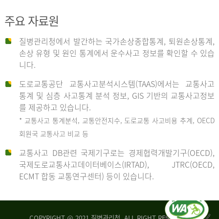
주요 자료원
사
질병관리청에서 발간하는 국가손상종합통계, 퇴원손상통계,
손상 유형 및 원인 통계에서 운수사고 정보를 확인할 수 있습
고
니다.
도로교통공단 교통사고분석시스템(TAAS)에서는 교통사고
종
통계 및 심층 사고통계 분석 정보, GIS 기반의 교통사고정보
를 제공하고 있습니다.
* 교통사고 통계분석, 교통안전지수, 도로교통 사고비용 추계, OECD
류
회원국 교통사고 비교 등
교통사고 DB관련 국제기구로는 경제협력개발기구(OECD),
국제도로교통사고데이터베이스(IRTAD), JTRC(OECD,
중
ECMT 합동 교통연구센터) 등이 있습니다.
차
COPYRIGHT @ 2021 질병관리청. ALL RIGHT RESERVED