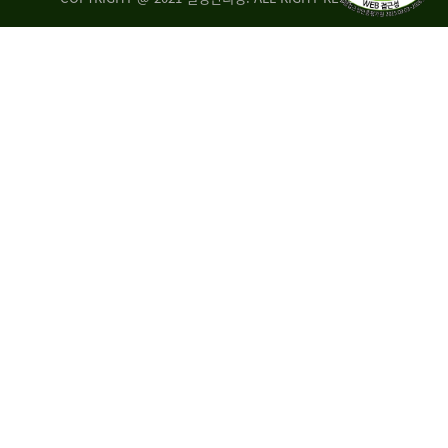
량
·
탑
승
자
35.8%