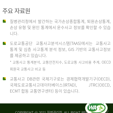
주요 자료원
사
질병관리청에서 발간하는 국가손상종합통계, 퇴원손상통계,
손상 유형 및 원인 통계에서 운수사고 정보를 확인할 수 있습
고
니다.
도로교통공단 교통사고분석시스템(TAAS)에서는 교통사고
종
통계 및 심층 사고통계 분석 정보, GIS 기반의 교통사고정보
를 제공하고 있습니다.
* 교통사고 통계분석, 교통안전지수, 도로교통 사고비용 추계, OECD
류
회원국 교통사고 비교 등
교통사고 DB관련 국제기구로는 경제협력개발기구(OECD),
국제도로교통사고데이터베이스(IRTAD), JTRC(OECD,
중
ECMT 합동 교통연구센터) 등이 있습니다.
차
COPYRIGHT @ 2021 질병관리청. ALL RIGHT RESERVED