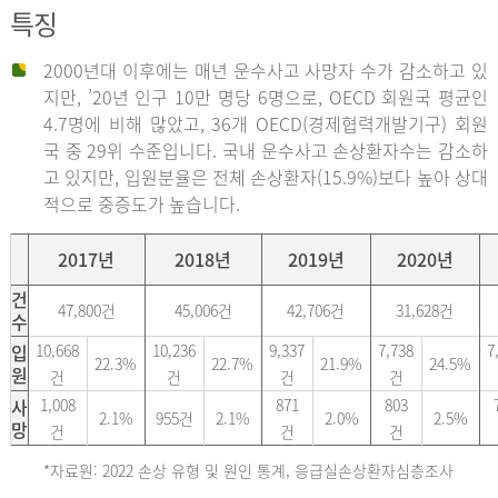
특징
2000년대 이후에는 매년 운수사고 사망자 수가 감소하고 있
지만, ’20년 인구 10만 명당 6명으로, OECD 회원국 평균인
4.7명에 비해 많았고, 36개 OECD(경제협력개발기구) 회원
국 중 29위 수준입니다. 국내 운수사고 손상환자수는 감소하
고 있지만, 입원분율은 전체 손상환자(15.9%)보다 높아 상대
적으로 중증도가 높습니다.
2017년
2018년
2019년
2020년
건
47,800건
45,006건
42,706건
31,628건
수
입
10,668
10,236
9,337
7,738
7
22.3%
22.7%
21.9%
24.5%
원
건
건
건
건
사
1,008
871
803
2.1%
955건
2.1%
2.0%
2.5%
망
건
건
건
*자료원: 2022 손상 유형 및 원인 통계, 응급실손상환자심층조사