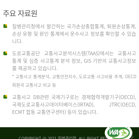
주요 자료원
사
질병관리청에서 발간하는 국가손상종합통계, 퇴원손상통계,
손상 유형 및 원인 통계에서 운수사고 정보를 확인할 수 있습
고
니다.
도로교통공단 교통사고분석시스템(TAAS)에서는 교통사고
종
통계 및 심층 사고통계 분석 정보, GIS 기반의 교통사고정보
를 제공하고 있습니다.
* 교통사고 통계분석, 교통안전지수, 도로교통 사고비용 추계, OECD
류
회원국 교통사고 비교 등
교통사고 DB관련 국제기구로는 경제협력개발기구(OECD),
국제도로교통사고데이터베이스(IRTAD), JTRC(OECD,
중
ECMT 합동 교통연구센터) 등이 있습니다.
차
COPYRIGHT @ 2021 질병관리청. ALL RIGHT RESERVED