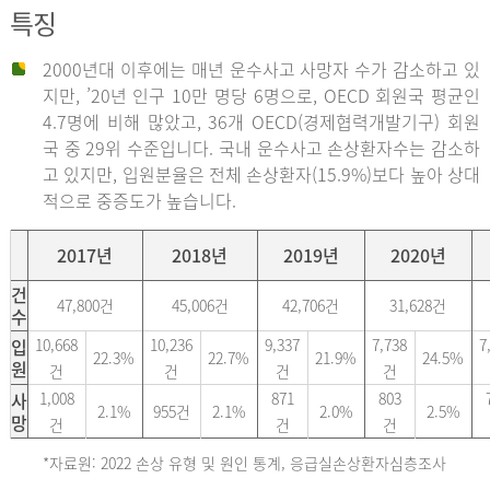
특징
2000년대 이후에는 매년 운수사고 사망자 수가 감소하고 있
지만, ’20년 인구 10만 명당 6명으로, OECD 회원국 평균인
4.7명에 비해 많았고, 36개 OECD(경제협력개발기구) 회원
국 중 29위 수준입니다. 국내 운수사고 손상환자수는 감소하
고 있지만, 입원분율은 전체 손상환자(15.9%)보다 높아 상대
적으로 중증도가 높습니다.
2017년
2018년
2019년
2020년
건
47,800건
45,006건
42,706건
31,628건
수
입
10,668
10,236
9,337
7,738
7
22.3%
22.7%
21.9%
24.5%
원
건
건
건
건
사
1,008
871
803
2.1%
955건
2.1%
2.0%
2.5%
망
건
건
건
*자료원: 2022 손상 유형 및 원인 통계, 응급실손상환자심층조사