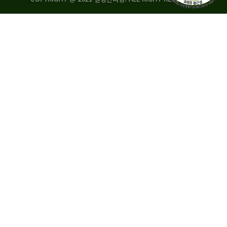
량
·
탑
승
자
35.8%