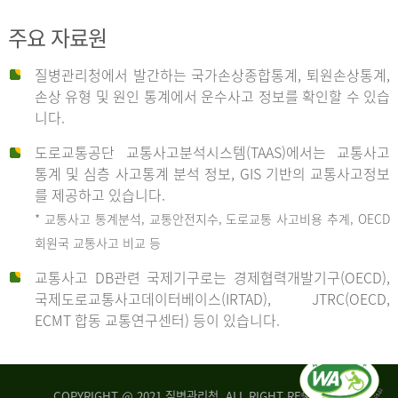
주요 자료원
사
질병관리청에서 발간하는 국가손상종합통계, 퇴원손상통계,
손상 유형 및 원인 통계에서 운수사고 정보를 확인할 수 있습
고
니다.
도로교통공단 교통사고분석시스템(TAAS)에서는 교통사고
종
통계 및 심층 사고통계 분석 정보, GIS 기반의 교통사고정보
를 제공하고 있습니다.
* 교통사고 통계분석, 교통안전지수, 도로교통 사고비용 추계, OECD
류
회원국 교통사고 비교 등
교통사고 DB관련 국제기구로는 경제협력개발기구(OECD),
국제도로교통사고데이터베이스(IRTAD), JTRC(OECD,
중
ECMT 합동 교통연구센터) 등이 있습니다.
차
COPYRIGHT @ 2021 질병관리청. ALL RIGHT RESERVED