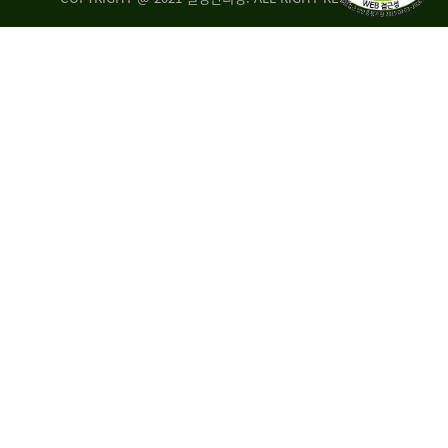
량
·
탑
승
자
35.8%