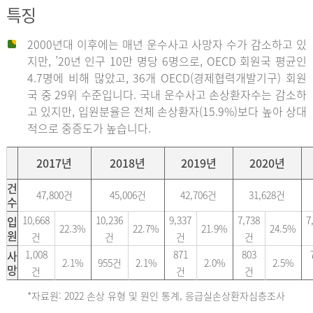
특징
2000년대 이후에는 매년 운수사고 사망자 수가 감소하고 있
지만, ’20년 인구 10만 명당 6명으로, OECD 회원국 평균인
4.7명에 비해 많았고, 36개 OECD(경제협력개발기구) 회원
국 중 29위 수준입니다. 국내 운수사고 손상환자수는 감소하
고 있지만, 입원분율은 전체 손상환자(15.9%)보다 높아 상대
적으로 중증도가 높습니다.
2017년
2018년
2019년
2020년
건
47,800건
45,006건
42,706건
31,628건
수
입
10,668
10,236
9,337
7,738
7
22.3%
22.7%
21.9%
24.5%
원
건
건
건
건
사
1,008
871
803
2.1%
955건
2.1%
2.0%
2.5%
망
건
건
건
*자료원: 2022 손상 유형 및 원인 통계, 응급실손상환자심층조사