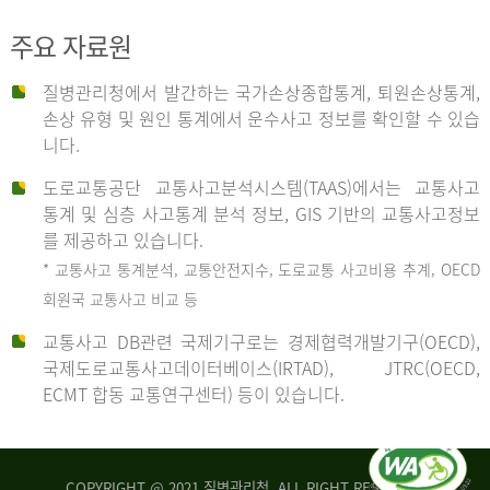
주요 자료원
사
질병관리청에서 발간하는 국가손상종합통계, 퇴원손상통계,
손상 유형 및 원인 통계에서 운수사고 정보를 확인할 수 있습
고
니다.
도로교통공단 교통사고분석시스템(TAAS)에서는 교통사고
종
통계 및 심층 사고통계 분석 정보, GIS 기반의 교통사고정보
를 제공하고 있습니다.
* 교통사고 통계분석, 교통안전지수, 도로교통 사고비용 추계, OECD
류
회원국 교통사고 비교 등
교통사고 DB관련 국제기구로는 경제협력개발기구(OECD),
국제도로교통사고데이터베이스(IRTAD), JTRC(OECD,
중
ECMT 합동 교통연구센터) 등이 있습니다.
차
COPYRIGHT @ 2021 질병관리청. ALL RIGHT RESERVED