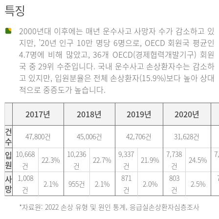
특징
2000년대 이후에는 매년 운수사고 사망자 수가 감소하고 있
지만, ’20년 인구 10만 명당 6명으로, OECD 회원국 평균인
4.7명에 비해 많았고, 36개 OECD(경제협력개발기구) 회원
국 중 29위 수준입니다. 국내 운수사고 손상환자수는 감소하
고 있지만, 입원분율은 전체 손상환자(15.9%)보다 높아 상대
적으로 중증도가 높습니다.
2017년
2018년
2019년
2020년
건
47,800건
45,006건
42,706건
31,628건
수
입
10,668
10,236
9,337
7,738
7
22.3%
22.7%
21.9%
24.5%
원
건
건
건
건
사
1,008
871
803
2.1%
955건
2.1%
2.0%
2.5%
망
건
건
건
*자료원: 2022 손상 유형 및 원인 통계, 응급실손상환자심층조사