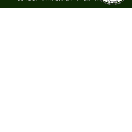
량
·
탑
승
자
35.8%