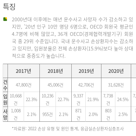
특징
2000년대 이후에는 매년 운수사고 사망자 수가 감소하고 있
지만, ’20년 인구 10만 명당 6명으로, OECD 회원국 평균인
4.7명에 비해 많았고, 36개 OECD(경제협력개발기구) 회원
국 중 29위 수준입니다. 국내 운수사고 손상환자수는 감소하
고 있지만, 입원분율은 전체 손상환자(15.9%)보다 높아 상대
적으로 중증도가 높습니다.
2017년
2018년
2019년
2020년
건
47,800건
45,006건
42,706건
31,628건
수
입
10,668
10,236
9,337
7,738
7
22.3%
22.7%
21.9%
24.5%
원
건
건
건
건
사
1,008
871
803
2.1%
955건
2.1%
2.0%
2.5%
망
건
건
건
*자료원: 2022 손상 유형 및 원인 통계, 응급실손상환자심층조사