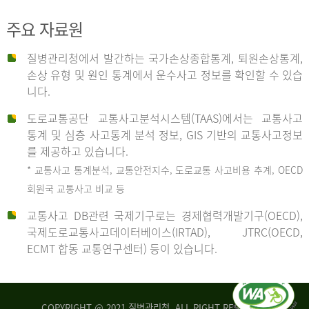
주요 자료원
사
질병관리청에서 발간하는 국가손상종합통계, 퇴원손상통계,
손상 유형 및 원인 통계에서 운수사고 정보를 확인할 수 있습
고
니다.
도로교통공단 교통사고분석시스템(TAAS)에서는 교통사고
종
통계 및 심층 사고통계 분석 정보, GIS 기반의 교통사고정보
를 제공하고 있습니다.
* 교통사고 통계분석, 교통안전지수, 도로교통 사고비용 추계, OECD
류
회원국 교통사고 비교 등
교통사고 DB관련 국제기구로는 경제협력개발기구(OECD),
국제도로교통사고데이터베이스(IRTAD), JTRC(OECD,
중
ECMT 합동 교통연구센터) 등이 있습니다.
차
COPYRIGHT @ 2021 질병관리청. ALL RIGHT RESERVED