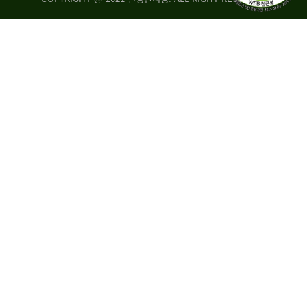
량
·
탑
승
자
35.8%