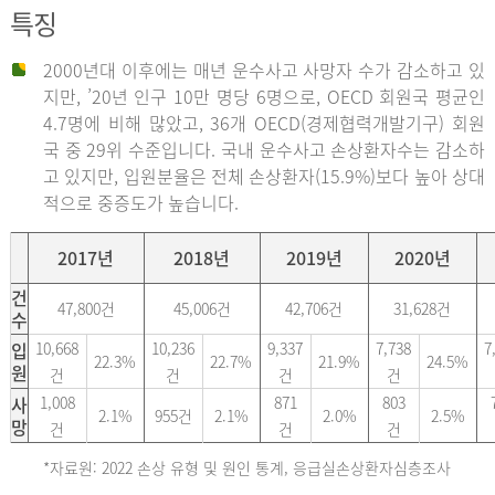
특징
2000년대 이후에는 매년 운수사고 사망자 수가 감소하고 있
지만, ’20년 인구 10만 명당 6명으로, OECD 회원국 평균인
4.7명에 비해 많았고, 36개 OECD(경제협력개발기구) 회원
국 중 29위 수준입니다. 국내 운수사고 손상환자수는 감소하
고 있지만, 입원분율은 전체 손상환자(15.9%)보다 높아 상대
적으로 중증도가 높습니다.
2017년
2018년
2019년
2020년
건
47,800건
45,006건
42,706건
31,628건
수
입
10,668
10,236
9,337
7,738
7
22.3%
22.7%
21.9%
24.5%
원
건
건
건
건
사
1,008
871
803
2.1%
955건
2.1%
2.0%
2.5%
망
건
건
건
*자료원: 2022 손상 유형 및 원인 통계, 응급실손상환자심층조사