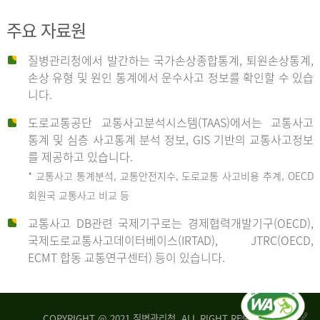
주요 자료원
사
질병관리청에서 발간하는 국가손상종합통계, 퇴원손상통계,
손상 유형 및 원인 통계에서 운수사고 정보를 확인할 수 있습
고
니다.
도로교통공단 교통사고분석시스템(TAAS)에서는 교통사고
종
통계 및 심층 사고통계 분석 정보, GIS 기반의 교통사고정보
를 제공하고 있습니다.
* 교통사고 통계분석, 교통안전지수, 도로교통 사고비용 추계, OECD
류
회원국 교통사고 비교 등
교통사고 DB관련 국제기구로는 경제협력개발기구(OECD),
국제도로교통사고데이터베이스(IRTAD), JTRC(OECD,
중
ECMT 합동 교통연구센터) 등이 있습니다.
차
COPYRIGHT @ 2021 질병관리청. ALL RIGHT RESERVED