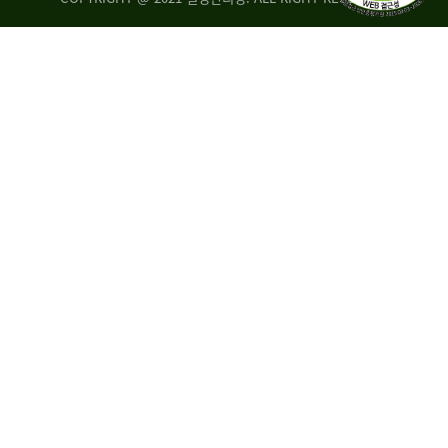
량
·
탑
승
자
35.8%