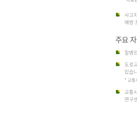
운
사고자
예방 
수
주요 
사
질병관
도로교
고
있습니
* 교통
교통사
종
연구센
류