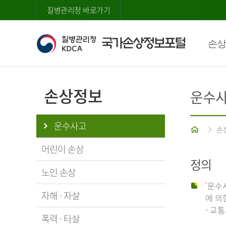
질병관리청 바로가기
손상
손상정보
운수
운수사고
홈
손
어린이 손상
정의
노인 손상
‘운수
자해 · 자살
에 의
- 교
폭력 · 타살