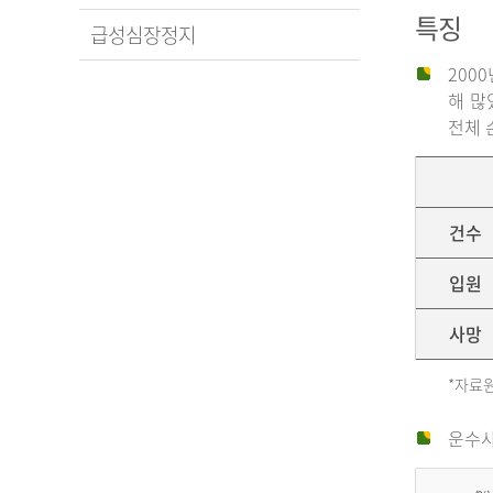
특징
급성심장정지
200
해 많
전체 
건수
입원
사망
*자료원
운수사