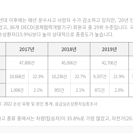
0년대 이후에는 매년 운수사고 사망자 수가 감소하고 있지만, ’20년 인구
았고, 36개 OECD(경제협력개발기구) 회원국 중 29위 수준입니다
손상환자(15.9%)보다 높아 상대적으로 중증도가 높습니다.
2017년
2018년
2019년
47,800건
45,006건
42,706건
10,668건
22.3%
10,236건
22.7%
9,337건
21.9%
1,008건
2.1%
955건
2.1%
871건
2.0%
: 2022 손상 유형 및 원인 통계, 응급실손상환자심층조사
고 종류 중에서는 차량(탑승자)이 35.8%로 가장 많았고, 자전거(20.6%