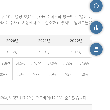
손상정보
 10만 명당 6명으로, OECD 회원국 평균인 4.7명에 비
. 국내 운수사고 손상환자수는 감소하고 있지만, 입원분율은
손상통계
2020년
2021년
2022년
31,628건
26,531건
26,173건
원시자료
7,738건
24.5%
7,407건
27.9%
7,296건
27.9%
803건
2.5%
743건
2.8%
737건
2.8%
), 보행자(17.2%), 오토바이(17.1%) 순이었습니다.