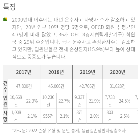
특징
2000년대 이후에는 매년 운수사고 사망자 수가 감소하고 있
지만, ’20년 인구 10만 명당 6명으로, OECD 회원국 평균인
4.7명에 비해 많았고, 36개 OECD(경제협력개발기구) 회원
국 중 29위 수준입니다. 국내 운수사고 손상환자수는 감소하
고 있지만, 입원분율은 전체 손상환자(15.9%)보다 높아 상대
적으로 중증도가 높습니다.
2017년
2018년
2019년
2020년
건
47,800건
45,006건
42,706건
31,628건
수
입
10,668
10,236
9,337
7,738
7
22.3%
22.7%
21.9%
24.5%
원
건
건
건
건
사
1,008
871
803
2.1%
955건
2.1%
2.0%
2.5%
망
건
건
건
*자료원: 2022 손상 유형 및 원인 통계, 응급실손상환자심층조사