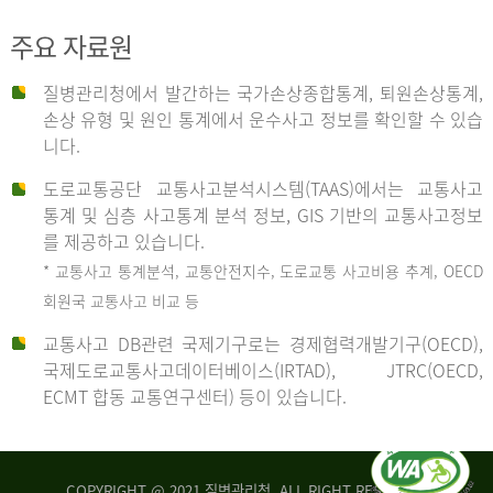
주요 자료원
사
질병관리청에서 발간하는 국가손상종합통계, 퇴원손상통계,
손상 유형 및 원인 통계에서 운수사고 정보를 확인할 수 있습
고
니다.
도로교통공단 교통사고분석시스템(TAAS)에서는 교통사고
종
통계 및 심층 사고통계 분석 정보, GIS 기반의 교통사고정보
를 제공하고 있습니다.
* 교통사고 통계분석, 교통안전지수, 도로교통 사고비용 추계, OECD
류
회원국 교통사고 비교 등
교통사고 DB관련 국제기구로는 경제협력개발기구(OECD),
국제도로교통사고데이터베이스(IRTAD), JTRC(OECD,
중
ECMT 합동 교통연구센터) 등이 있습니다.
차
COPYRIGHT @ 2021 질병관리청. ALL RIGHT RESERVED