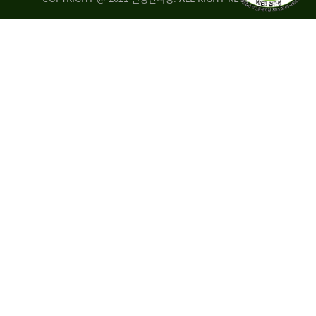
량
·
탑
승
자
35.8%