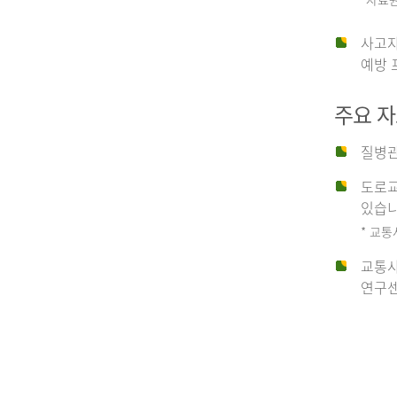
운
사고자
예방 
수
주요 
사
질병관
도로교
고
있습니
* 교통
교통사
종
연구센
류