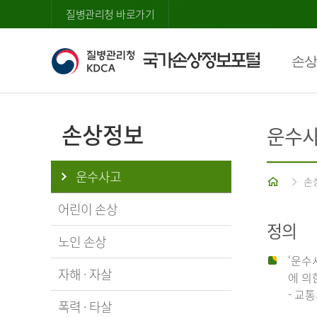
질병관리청 바로가기
손상
손상정보
운수
운수사고
홈
손
어린이 손상
정의
노인 손상
‘운수
자해 · 자살
에 의
- 교
폭력 · 타살