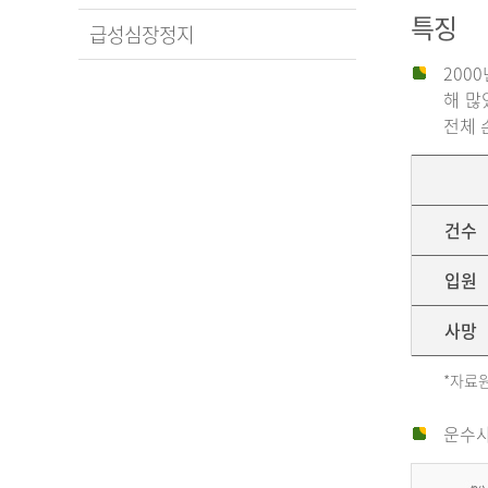
특징
급성심장정지
200
해 많
전체 
건수
입원
사망
*자료원
운수사