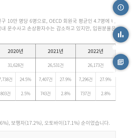
손상정보
 10만 명당 6명으로, OECD 회원국 평균인 4.7명에 비
. 국내 운수사고 손상환자수는 감소하고 있지만, 입원분율은
손상통계
2020년
2021년
2022년
31,628건
26,531건
26,173건
원시자료
7,738건
24.5%
7,407건
27.9%
7,296건
27.9%
803건
2.5%
743건
2.8%
737건
2.8%
), 보행자(17.2%), 오토바이(17.1%) 순이었습니다.