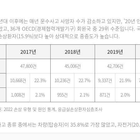
0년대 이후에는 매년 운수사고 사망자 수가 감소하고 있지만, ’20년 인구
았고, 36개 OECD(경제협력개발기구) 회원국 중 29위 수준입니다
손상환자(15.9%)보다 높아 상대적으로 중증도가 높습니다.
2017년
2018년
2019년
47,800건
45,006건
42,706건
10,668건
22.3%
10,236건
22.7%
9,337건
21.9%
1,008건
2.1%
955건
2.1%
871건
2.0%
: 2022 손상 유형 및 원인 통계, 응급실손상환자심층조사
고 종류 중에서는 차량(탑승자)이 35.8%로 가장 많았고, 자전거(20.6%