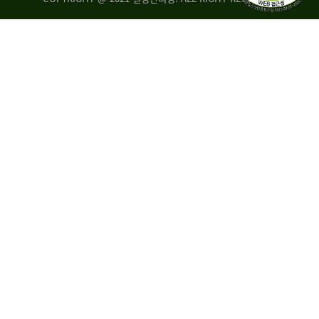
량
·
탑
승
자
35.8%