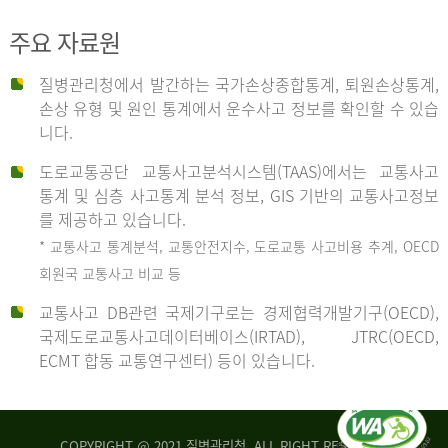
주요 자료원
사
질병관리청에서 발간하는 국가손상종합통계, 퇴원손상통계,
손상 유형 및 원인 통계에서 운수사고 정보를 확인할 수 있습
고
니다.
도로교통공단 교통사고분석시스템(TAAS)에서는 교통사고
종
통계 및 심층 사고통계 분석 정보, GIS 기반의 교통사고정보
를 제공하고 있습니다.
* 교통사고 통계분석, 교통안전지수, 도로교통 사고비용 추계, OECD
류
회원국 교통사고 비교 등
교통사고 DB관련 국제기구로는 경제협력개발기구(OECD),
국제도로교통사고데이터베이스(IRTAD), JTRC(OECD,
중
ECMT 합동 교통연구센터) 등이 있습니다.
차
COPYRIGHT @ 2021 질병관리청. ALL RIGHT RESERVED