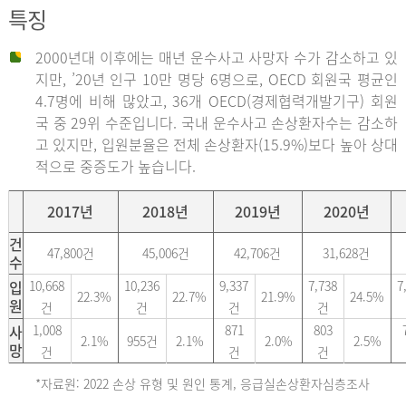
특징
2000년대 이후에는 매년 운수사고 사망자 수가 감소하고 있
지만, ’20년 인구 10만 명당 6명으로, OECD 회원국 평균인
4.7명에 비해 많았고, 36개 OECD(경제협력개발기구) 회원
국 중 29위 수준입니다. 국내 운수사고 손상환자수는 감소하
고 있지만, 입원분율은 전체 손상환자(15.9%)보다 높아 상대
적으로 중증도가 높습니다.
2017년
2018년
2019년
2020년
건
47,800건
45,006건
42,706건
31,628건
수
입
10,668
10,236
9,337
7,738
7
22.3%
22.7%
21.9%
24.5%
원
건
건
건
건
사
1,008
871
803
2.1%
955건
2.1%
2.0%
2.5%
망
건
건
건
*자료원: 2022 손상 유형 및 원인 통계, 응급실손상환자심층조사