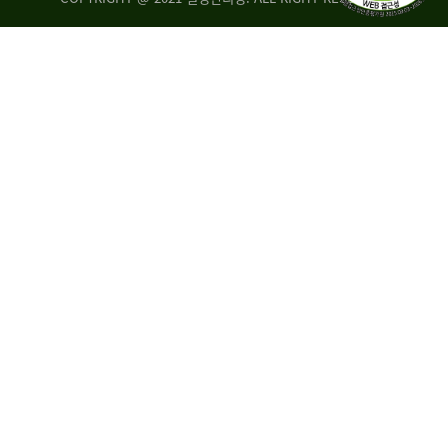
량
·
탑
승
자
35.8%