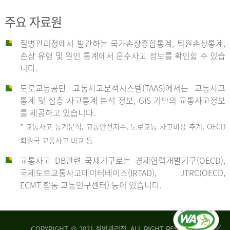
주요 자료원
사
질병관리청에서 발간하는 국가손상종합통계, 퇴원손상통계,
손상 유형 및 원인 통계에서 운수사고 정보를 확인할 수 있습
고
니다.
도로교통공단 교통사고분석시스템(TAAS)에서는 교통사고
종
통계 및 심층 사고통계 분석 정보, GIS 기반의 교통사고정보
를 제공하고 있습니다.
* 교통사고 통계분석, 교통안전지수, 도로교통 사고비용 추계, OECD
류
회원국 교통사고 비교 등
교통사고 DB관련 국제기구로는 경제협력개발기구(OECD),
국제도로교통사고데이터베이스(IRTAD), JTRC(OECD,
중
ECMT 합동 교통연구센터) 등이 있습니다.
차
COPYRIGHT @ 2021 질병관리청. ALL RIGHT RESERVED