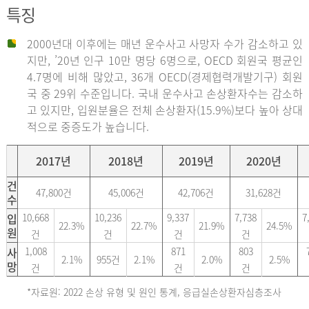
특징
2000년대 이후에는 매년 운수사고 사망자 수가 감소하고 있
지만, ’20년 인구 10만 명당 6명으로, OECD 회원국 평균인
4.7명에 비해 많았고, 36개 OECD(경제협력개발기구) 회원
국 중 29위 수준입니다. 국내 운수사고 손상환자수는 감소하
고 있지만, 입원분율은 전체 손상환자(15.9%)보다 높아 상대
적으로 중증도가 높습니다.
2017년
2018년
2019년
2020년
건
47,800건
45,006건
42,706건
31,628건
수
입
10,668
10,236
9,337
7,738
7
22.3%
22.7%
21.9%
24.5%
원
건
건
건
건
사
1,008
871
803
2.1%
955건
2.1%
2.0%
2.5%
망
건
건
건
*자료원: 2022 손상 유형 및 원인 통계, 응급실손상환자심층조사