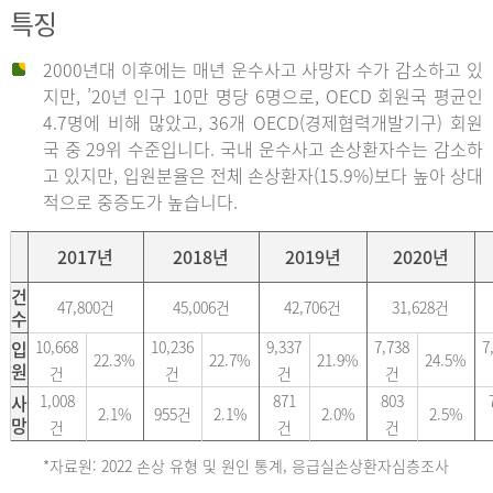
특징
2000년대 이후에는 매년 운수사고 사망자 수가 감소하고 있
지만, ’20년 인구 10만 명당 6명으로, OECD 회원국 평균인
4.7명에 비해 많았고, 36개 OECD(경제협력개발기구) 회원
국 중 29위 수준입니다. 국내 운수사고 손상환자수는 감소하
고 있지만, 입원분율은 전체 손상환자(15.9%)보다 높아 상대
적으로 중증도가 높습니다.
2017년
2018년
2019년
2020년
건
47,800건
45,006건
42,706건
31,628건
수
입
10,668
10,236
9,337
7,738
7
22.3%
22.7%
21.9%
24.5%
원
건
건
건
건
사
1,008
871
803
2.1%
955건
2.1%
2.0%
2.5%
망
건
건
건
*자료원: 2022 손상 유형 및 원인 통계, 응급실손상환자심층조사