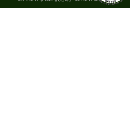
량
·
탑
승
자
35.8%