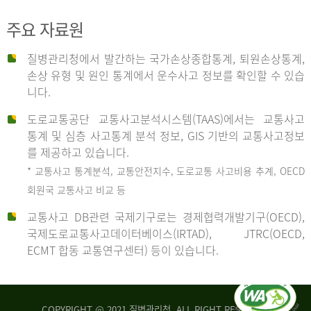
주요 자료원
사
질병관리청에서 발간하는 국가손상종합통계, 퇴원손상통계,
손상 유형 및 원인 통계에서 운수사고 정보를 확인할 수 있습
고
니다.
도로교통공단 교통사고분석시스템(TAAS)에서는 교통사고
종
통계 및 심층 사고통계 분석 정보, GIS 기반의 교통사고정보
를 제공하고 있습니다.
* 교통사고 통계분석, 교통안전지수, 도로교통 사고비용 추계, OECD
류
회원국 교통사고 비교 등
교통사고 DB관련 국제기구로는 경제협력개발기구(OECD),
국제도로교통사고데이터베이스(IRTAD), JTRC(OECD,
중
ECMT 합동 교통연구센터) 등이 있습니다.
차
COPYRIGHT @ 2021 질병관리청. ALL RIGHT RESERVED