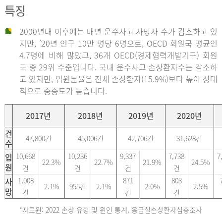
특징
2000년대 이후에는 매년 운수사고 사망자 수가 감소하고 있
지만, ’20년 인구 10만 명당 6명으로, OECD 회원국 평균인
4.7명에 비해 많았고, 36개 OECD(경제협력개발기구) 회원
국 중 29위 수준입니다. 국내 운수사고 손상환자수는 감소하
고 있지만, 입원분율은 전체 손상환자(15.9%)보다 높아 상대
적으로 중증도가 높습니다.
2017년
2018년
2019년
2020년
건
47,800건
45,006건
42,706건
31,628건
수
입
10,668
10,236
9,337
7,738
7
22.3%
22.7%
21.9%
24.5%
원
건
건
건
건
사
1,008
871
803
2.1%
955건
2.1%
2.0%
2.5%
망
건
건
건
*자료원: 2022 손상 유형 및 원인 통계, 응급실손상환자심층조사