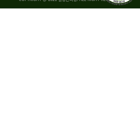
량
·
탑
승
자
35.8%