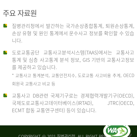
주요 자료원
사
질병관리청에서 발간하는 국가손상종합통계, 퇴원손상통계,
손상 유형 및 원인 통계에서 운수사고 정보를 확인할 수 있습
고
니다.
도로교통공단 교통사고분석시스템(TAAS)에서는 교통사고
종
통계 및 심층 사고통계 분석 정보, GIS 기반의 교통사고정보
를 제공하고 있습니다.
* 교통사고 통계분석, 교통안전지수, 도로교통 사고비용 추계, OECD
류
회원국 교통사고 비교 등
교통사고 DB관련 국제기구로는 경제협력개발기구(OECD),
국제도로교통사고데이터베이스(IRTAD), JTRC(OECD,
중
ECMT 합동 교통연구센터) 등이 있습니다.
차
COPYRIGHT @ 2021 질병관리청. ALL RIGHT RESERVED