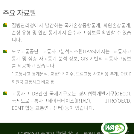
주요 자료원
사
질병관리청에서 발간하는 국가손상종합통계, 퇴원손상통계,
손상 유형 및 원인 통계에서 운수사고 정보를 확인할 수 있습
고
니다.
도로교통공단 교통사고분석시스템(TAAS)에서는 교통사고
종
통계 및 심층 사고통계 분석 정보, GIS 기반의 교통사고정보
를 제공하고 있습니다.
* 교통사고 통계분석, 교통안전지수, 도로교통 사고비용 추계, OECD
류
회원국 교통사고 비교 등
교통사고 DB관련 국제기구로는 경제협력개발기구(OECD),
국제도로교통사고데이터베이스(IRTAD), JTRC(OECD,
중
ECMT 합동 교통연구센터) 등이 있습니다.
차
COPYRIGHT @ 2021 질병관리청. ALL RIGHT RESERVED