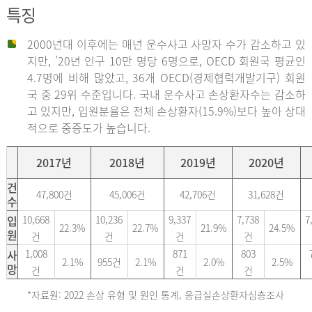
특징
2000년대 이후에는 매년 운수사고 사망자 수가 감소하고 있
지만, ’20년 인구 10만 명당 6명으로, OECD 회원국 평균인
4.7명에 비해 많았고, 36개 OECD(경제협력개발기구) 회원
국 중 29위 수준입니다. 국내 운수사고 손상환자수는 감소하
고 있지만, 입원분율은 전체 손상환자(15.9%)보다 높아 상대
적으로 중증도가 높습니다.
2017년
2018년
2019년
2020년
건
47,800건
45,006건
42,706건
31,628건
수
입
10,668
10,236
9,337
7,738
7
22.3%
22.7%
21.9%
24.5%
원
건
건
건
건
사
1,008
871
803
2.1%
955건
2.1%
2.0%
2.5%
망
건
건
건
*자료원: 2022 손상 유형 및 원인 통계, 응급실손상환자심층조사