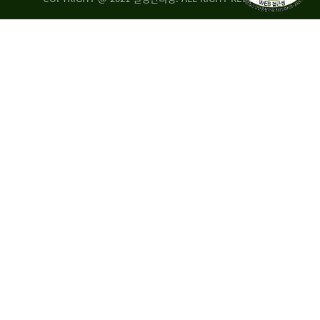
량
·
탑
승
자
35.8%