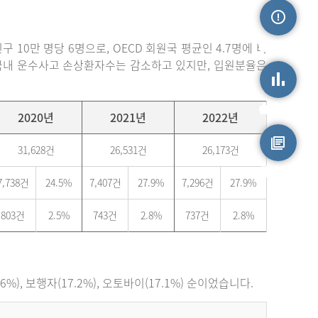
손상정보
 10만 명당 6명으로, OECD 회원국 평균인 4.7명에 비
. 국내 운수사고 손상환자수는 감소하고 있지만, 입원분율은
손상통계
2020년
2021년
2022년
31,628건
26,531건
26,173건
원시자료
7,738건
24.5%
7,407건
27.9%
7,296건
27.9%
803건
2.5%
743건
2.8%
737건
2.8%
), 보행자(17.2%), 오토바이(17.1%) 순이었습니다.