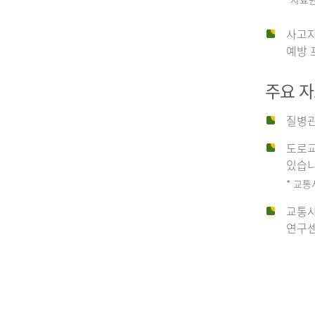
운
사고자
예방 
수
주요 
사
질병관
도로교
고
있습니
* 교통
교통사
종
연구센
류