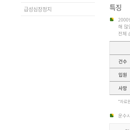
특징
급성심장정지
200
해 많
전체 
건수
입원
사망
*자료원
운수사