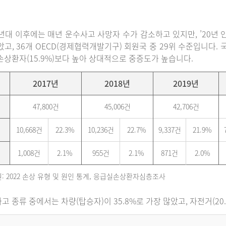
0년대 이후에는 매년 운수사고 사망자 수가 감소하고 있지만, ’20년 인구
았고, 36개 OECD(경제협력개발기구) 회원국 중 29위 수준입니다
손상환자(15.9%)보다 높아 상대적으로 중증도가 높습니다.
2017년
2018년
2019년
47,800건
45,006건
42,706건
10,668건
22.3%
10,236건
22.7%
9,337건
21.9%
1,008건
2.1%
955건
2.1%
871건
2.0%
: 2022 손상 유형 및 원인 통계, 응급실손상환자심층조사
고 종류 중에서는 차량(탑승자)이 35.8%로 가장 많았고, 자전거(20.6%