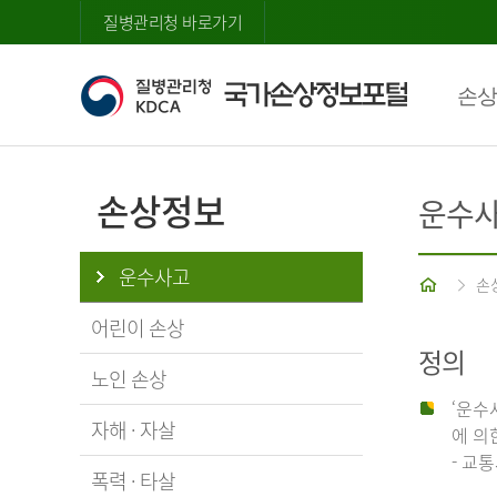
질병관리청 바로가기
손상
손상정보
운수
운수사고
홈
손
어린이 손상
정의
노인 손상
‘운수
자해 · 자살
에 의
- 교
폭력 · 타살