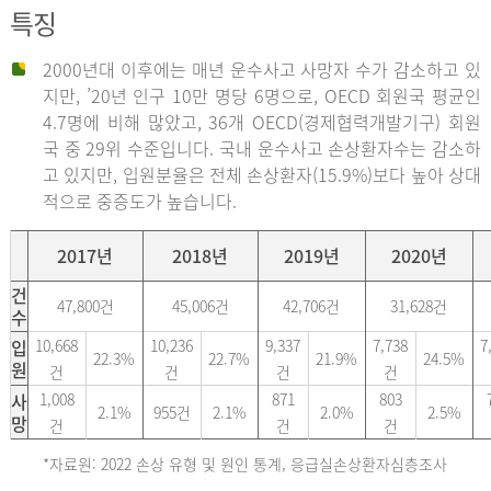
특징
2000년대 이후에는 매년 운수사고 사망자 수가 감소하고 있
지만, ’20년 인구 10만 명당 6명으로, OECD 회원국 평균인
4.7명에 비해 많았고, 36개 OECD(경제협력개발기구) 회원
국 중 29위 수준입니다. 국내 운수사고 손상환자수는 감소하
고 있지만, 입원분율은 전체 손상환자(15.9%)보다 높아 상대
적으로 중증도가 높습니다.
2017년
2018년
2019년
2020년
건
47,800건
45,006건
42,706건
31,628건
수
입
10,668
10,236
9,337
7,738
7
22.3%
22.7%
21.9%
24.5%
원
건
건
건
건
사
1,008
871
803
2.1%
955건
2.1%
2.0%
2.5%
망
건
건
건
*자료원: 2022 손상 유형 및 원인 통계, 응급실손상환자심층조사