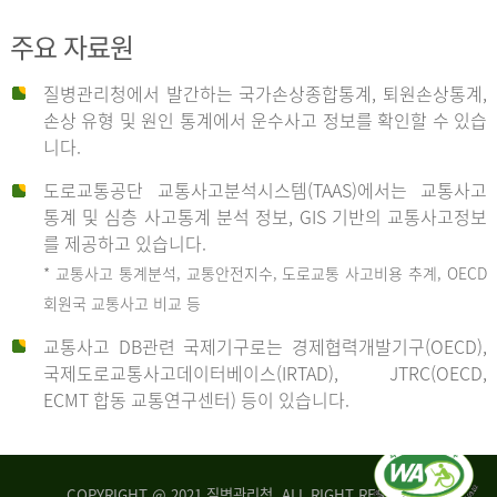
주요 자료원
사
질병관리청에서 발간하는 국가손상종합통계, 퇴원손상통계,
손상 유형 및 원인 통계에서 운수사고 정보를 확인할 수 있습
고
니다.
도로교통공단 교통사고분석시스템(TAAS)에서는 교통사고
종
통계 및 심층 사고통계 분석 정보, GIS 기반의 교통사고정보
를 제공하고 있습니다.
* 교통사고 통계분석, 교통안전지수, 도로교통 사고비용 추계, OECD
류
회원국 교통사고 비교 등
교통사고 DB관련 국제기구로는 경제협력개발기구(OECD),
국제도로교통사고데이터베이스(IRTAD), JTRC(OECD,
중
ECMT 합동 교통연구센터) 등이 있습니다.
차
COPYRIGHT @ 2021 질병관리청. ALL RIGHT RESERVED