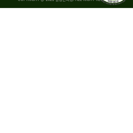
량
·
탑
승
자
35.8%