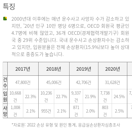
특징
2000년대 이후에는 매년 운수사고 사망자 수가 감소하고 있
지만, ’20년 인구 10만 명당 6명으로, OECD 회원국 평균인
4.7명에 비해 많았고, 36개 OECD(경제협력개발기구) 회원
국 중 29위 수준입니다. 국내 운수사고 손상환자수는 감소하
고 있지만, 입원분율은 전체 손상환자(15.9%)보다 높아 상대
적으로 중증도가 높습니다.
2017년
2018년
2019년
2020년
건
47,800건
45,006건
42,706건
31,628건
수
입
10,668
10,236
9,337
7,738
7
22.3%
22.7%
21.9%
24.5%
원
건
건
건
건
사
1,008
871
803
2.1%
955건
2.1%
2.0%
2.5%
망
건
건
건
*자료원: 2022 손상 유형 및 원인 통계, 응급실손상환자심층조사