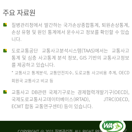
주요 자료원
사
질병관리청에서 발간하는 국가손상종합통계, 퇴원손상통계,
손상 유형 및 원인 통계에서 운수사고 정보를 확인할 수 있습
고
니다.
도로교통공단 교통사고분석시스템(TAAS)에서는 교통사고
종
통계 및 심층 사고통계 분석 정보, GIS 기반의 교통사고정보
를 제공하고 있습니다.
* 교통사고 통계분석, 교통안전지수, 도로교통 사고비용 추계, OECD
류
회원국 교통사고 비교 등
교통사고 DB관련 국제기구로는 경제협력개발기구(OECD),
국제도로교통사고데이터베이스(IRTAD), JTRC(OECD,
중
ECMT 합동 교통연구센터) 등이 있습니다.
차
COPYRIGHT @ 2021 질병관리청. ALL RIGHT RESERVED