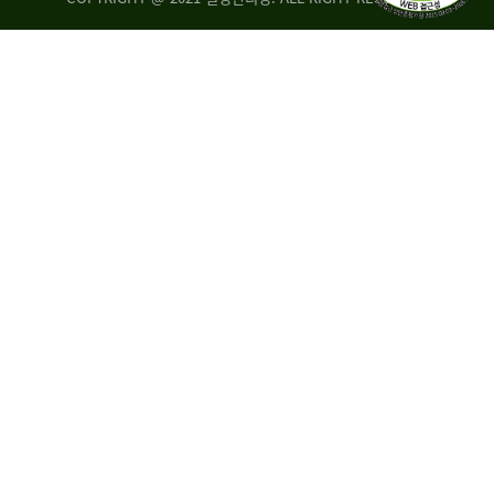
량
·
탑
승
자
35.8%