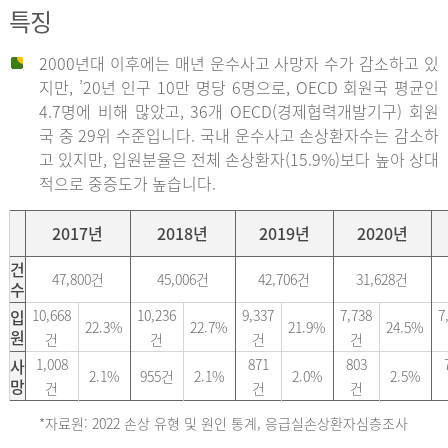
특징
2000년대 이후에는 매년 운수사고 사망자 수가 감소하고 있
지만, ’20년 인구 10만 명당 6명으로, OECD 회원국 평균인
4.7명에 비해 많았고, 36개 OECD(경제협력개발기구) 회원
국 중 29위 수준입니다. 국내 운수사고 손상환자수는 감소하
고 있지만, 입원분율은 전체 손상환자(15.9%)보다 높아 상대
적으로 중증도가 높습니다.
2017년
2018년
2019년
2020년
건
47,800건
45,006건
42,706건
31,628건
수
입
10,668
10,236
9,337
7,738
7
22.3%
22.7%
21.9%
24.5%
원
건
건
건
건
사
1,008
871
803
2.1%
955건
2.1%
2.0%
2.5%
망
건
건
건
*자료원: 2022 손상 유형 및 원인 통계, 응급실손상환자심층조사