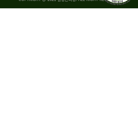
량
·
탑
승
자
35.8%