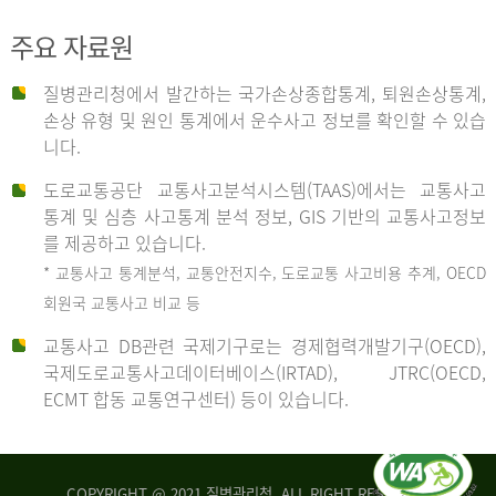
주요 자료원
사
질병관리청에서 발간하는 국가손상종합통계, 퇴원손상통계,
손상 유형 및 원인 통계에서 운수사고 정보를 확인할 수 있습
고
니다.
도로교통공단 교통사고분석시스템(TAAS)에서는 교통사고
종
통계 및 심층 사고통계 분석 정보, GIS 기반의 교통사고정보
를 제공하고 있습니다.
* 교통사고 통계분석, 교통안전지수, 도로교통 사고비용 추계, OECD
류
회원국 교통사고 비교 등
교통사고 DB관련 국제기구로는 경제협력개발기구(OECD),
국제도로교통사고데이터베이스(IRTAD), JTRC(OECD,
중
ECMT 합동 교통연구센터) 등이 있습니다.
차
COPYRIGHT @ 2021 질병관리청. ALL RIGHT RESERVED