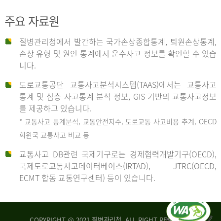
주요 자료원
사
질병관리청에서 발간하는 국가손상종합통계, 퇴원손상통계,
손상 유형 및 원인 통계에서 운수사고 정보를 확인할 수 있습
고
니다.
도로교통공단 교통사고분석시스템(TAAS)에서는 교통사고
종
통계 및 심층 사고통계 분석 정보, GIS 기반의 교통사고정보
를 제공하고 있습니다.
* 교통사고 통계분석, 교통안전지수, 도로교통 사고비용 추계, OECD
류
회원국 교통사고 비교 등
교통사고 DB관련 국제기구로는 경제협력개발기구(OECD),
국제도로교통사고데이터베이스(IRTAD), JTRC(OECD,
중
ECMT 합동 교통연구센터) 등이 있습니다.
차
COPYRIGHT @ 2021 질병관리청. ALL RIGHT RESERVED