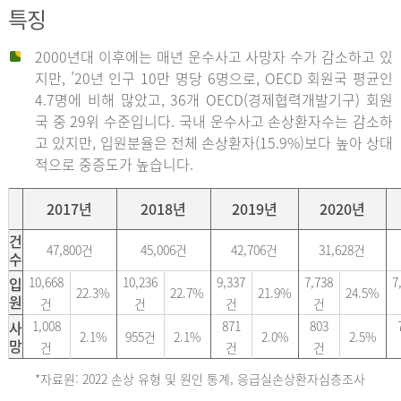
특징
2000년대 이후에는 매년 운수사고 사망자 수가 감소하고 있
지만, ’20년 인구 10만 명당 6명으로, OECD 회원국 평균인
4.7명에 비해 많았고, 36개 OECD(경제협력개발기구) 회원
국 중 29위 수준입니다. 국내 운수사고 손상환자수는 감소하
고 있지만, 입원분율은 전체 손상환자(15.9%)보다 높아 상대
적으로 중증도가 높습니다.
2017년
2018년
2019년
2020년
건
47,800건
45,006건
42,706건
31,628건
수
입
10,668
10,236
9,337
7,738
7
22.3%
22.7%
21.9%
24.5%
원
건
건
건
건
사
1,008
871
803
2.1%
955건
2.1%
2.0%
2.5%
망
건
건
건
*자료원: 2022 손상 유형 및 원인 통계, 응급실손상환자심층조사