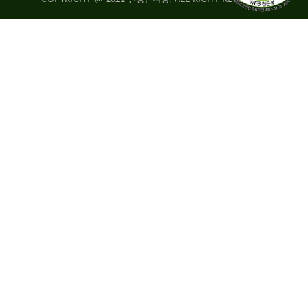
량
·
탑
승
자
35.8%