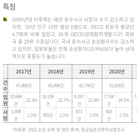
특징
2000년대 이후에는 매년 운수사고 사망자 수가 감소하고 있
지만, ’20년 인구 10만 명당 6명으로, OECD 회원국 평균인
4.7명에 비해 많았고, 36개 OECD(경제협력개발기구) 회원
국 중 29위 수준입니다. 국내 운수사고 손상환자수는 감소하
고 있지만, 입원분율은 전체 손상환자(15.9%)보다 높아 상대
적으로 중증도가 높습니다.
2017년
2018년
2019년
2020년
건
47,800건
45,006건
42,706건
31,628건
수
입
10,668
10,236
9,337
7,738
7
22.3%
22.7%
21.9%
24.5%
원
건
건
건
건
사
1,008
871
803
2.1%
955건
2.1%
2.0%
2.5%
망
건
건
건
*자료원: 2022 손상 유형 및 원인 통계, 응급실손상환자심층조사