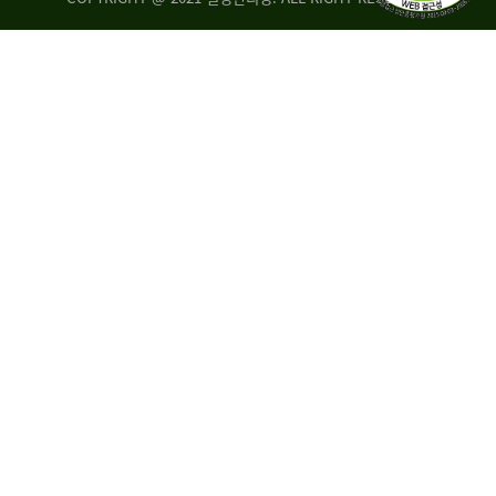
량
·
탑
승
자
35.8%