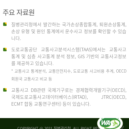
주요 자료원
사
질병관리청에서 발간하는 국가손상종합통계, 퇴원손상통계,
손상 유형 및 원인 통계에서 운수사고 정보를 확인할 수 있습
고
니다.
도로교통공단 교통사고분석시스템(TAAS)에서는 교통사고
종
통계 및 심층 사고통계 분석 정보, GIS 기반의 교통사고정보
를 제공하고 있습니다.
* 교통사고 통계분석, 교통안전지수, 도로교통 사고비용 추계, OECD
류
회원국 교통사고 비교 등
교통사고 DB관련 국제기구로는 경제협력개발기구(OECD),
국제도로교통사고데이터베이스(IRTAD), JTRC(OECD,
중
ECMT 합동 교통연구센터) 등이 있습니다.
차
COPYRIGHT @ 2021 질병관리청. ALL RIGHT RESERVED