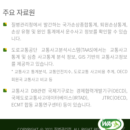
주요 자료원
사
질병관리청에서 발간하는 국가손상종합통계, 퇴원손상통계,
손상 유형 및 원인 통계에서 운수사고 정보를 확인할 수 있습
고
니다.
도로교통공단 교통사고분석시스템(TAAS)에서는 교통사고
종
통계 및 심층 사고통계 분석 정보, GIS 기반의 교통사고정보
를 제공하고 있습니다.
* 교통사고 통계분석, 교통안전지수, 도로교통 사고비용 추계, OECD
류
회원국 교통사고 비교 등
교통사고 DB관련 국제기구로는 경제협력개발기구(OECD),
국제도로교통사고데이터베이스(IRTAD), JTRC(OECD,
중
ECMT 합동 교통연구센터) 등이 있습니다.
차
COPYRIGHT @ 2021 질병관리청. ALL RIGHT RESERVED