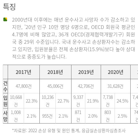
특징
2000년대 이후에는 매년 운수사고 사망자 수가 감소하고 있
지만, ’20년 인구 10만 명당 6명으로, OECD 회원국 평균인
4.7명에 비해 많았고, 36개 OECD(경제협력개발기구) 회원
국 중 29위 수준입니다. 국내 운수사고 손상환자수는 감소하
고 있지만, 입원분율은 전체 손상환자(15.9%)보다 높아 상대
적으로 중증도가 높습니다.
2017년
2018년
2019년
2020년
건
47,800건
45,006건
42,706건
31,628건
수
입
10,668
10,236
9,337
7,738
7,
22.3%
22.7%
21.9%
24.5%
원
건
건
건
건
사
1,008
871
803
7
2.1%
955건
2.1%
2.0%
2.5%
망
건
건
건
*자료원: 2022 손상 유형 및 원인 통계, 응급실손상환자심층조사