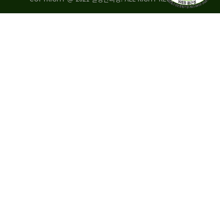
량
·
탑
승
자
35.8%