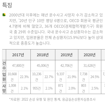
특징
2000년대 이후에는 매년 운수사고 사망자 수가 감소하고 있
지만, ’20년 인구 10만 명당 6명으로, OECD 회원국 평균인
4.7명에 비해 많았고, 36개 OECD(경제협력개발기구) 회원
국 중 29위 수준입니다. 국내 운수사고 손상환자수는 감소하
고 있지만, 입원분율은 전체 손상환자(15.9%)보다 높아 상대
적으로 중증도가 높습니다.
2017년
2018년
2019년
2020년
건
47,800건
45,006건
42,706건
31,628건
수
입
10,668
10,236
9,337
7,738
7
22.3%
22.7%
21.9%
24.5%
원
건
건
건
건
사
1,008
871
803
2.1%
955건
2.1%
2.0%
2.5%
망
건
건
건
*자료원: 2022 손상 유형 및 원인 통계, 응급실손상환자심층조사