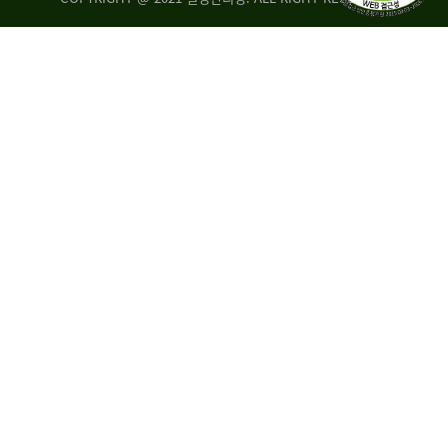
량
·
탑
승
자
35.8%