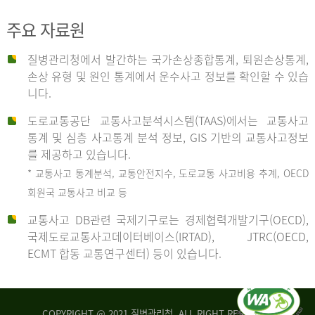
주요 자료원
사
질병관리청에서 발간하는 국가손상종합통계, 퇴원손상통계,
손상 유형 및 원인 통계에서 운수사고 정보를 확인할 수 있습
고
니다.
도로교통공단 교통사고분석시스템(TAAS)에서는 교통사고
종
통계 및 심층 사고통계 분석 정보, GIS 기반의 교통사고정보
를 제공하고 있습니다.
* 교통사고 통계분석, 교통안전지수, 도로교통 사고비용 추계, OECD
류
회원국 교통사고 비교 등
교통사고 DB관련 국제기구로는 경제협력개발기구(OECD),
국제도로교통사고데이터베이스(IRTAD), JTRC(OECD,
중
ECMT 합동 교통연구센터) 등이 있습니다.
차
COPYRIGHT @ 2021 질병관리청. ALL RIGHT RESERVED