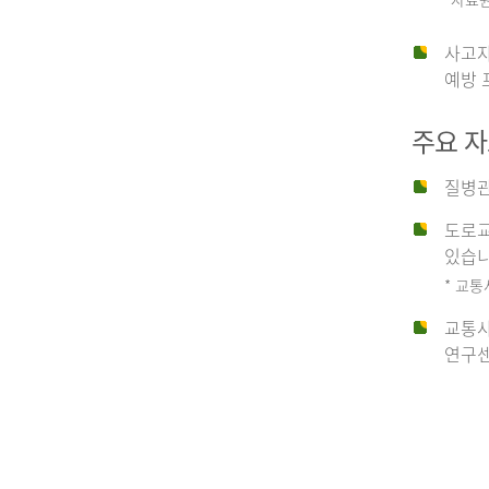
운
사고자
예방 
수
주요 
사
질병관
도로교
고
있습니
* 교통
교통사
종
연구센
류