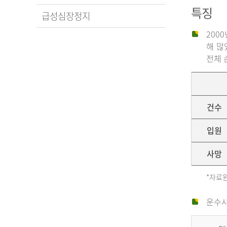
특징
급성심장정지
200
해 많
전체 
건수
입원
사망
*자료원
운수사