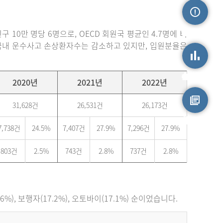
손상정보
 10만 명당 6명으로, OECD 회원국 평균인 4.7명에 비
. 국내 운수사고 손상환자수는 감소하고 있지만, 입원분율은
손상통계
2020년
2021년
2022년
31,628건
26,531건
26,173건
원시자료
7,738건
24.5%
7,407건
27.9%
7,296건
27.9%
803건
2.5%
743건
2.8%
737건
2.8%
), 보행자(17.2%), 오토바이(17.1%) 순이었습니다.