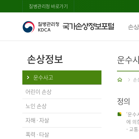
질병관리청 바로가기
손상
손상정보
운수
운수사고
홈
손
어린이 손상
정의
노인 손상
‘운수
자해 · 자살
에 의
- 교
폭력 · 타살