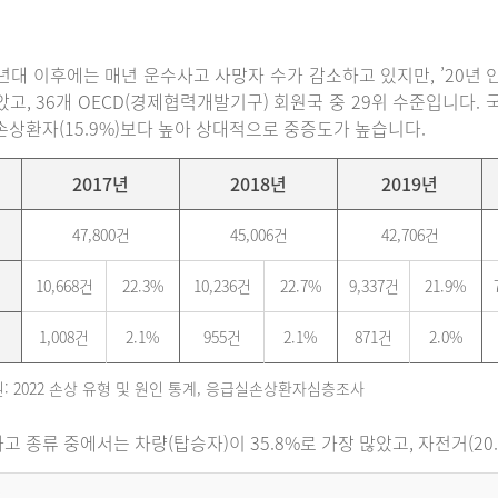
0년대 이후에는 매년 운수사고 사망자 수가 감소하고 있지만, ’20년 인구
았고, 36개 OECD(경제협력개발기구) 회원국 중 29위 수준입니다
손상환자(15.9%)보다 높아 상대적으로 중증도가 높습니다.
2017년
2018년
2019년
47,800건
45,006건
42,706건
10,668건
22.3%
10,236건
22.7%
9,337건
21.9%
1,008건
2.1%
955건
2.1%
871건
2.0%
: 2022 손상 유형 및 원인 통계, 응급실손상환자심층조사
고 종류 중에서는 차량(탑승자)이 35.8%로 가장 많았고, 자전거(20.6%