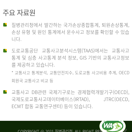
주요 자료원
사
질병관리청에서 발간하는 국가손상종합통계, 퇴원손상통계,
손상 유형 및 원인 통계에서 운수사고 정보를 확인할 수 있습
고
니다.
도로교통공단 교통사고분석시스템(TAAS)에서는 교통사고
종
통계 및 심층 사고통계 분석 정보, GIS 기반의 교통사고정보
를 제공하고 있습니다.
* 교통사고 통계분석, 교통안전지수, 도로교통 사고비용 추계, OECD
류
회원국 교통사고 비교 등
교통사고 DB관련 국제기구로는 경제협력개발기구(OECD),
국제도로교통사고데이터베이스(IRTAD), JTRC(OECD,
중
ECMT 합동 교통연구센터) 등이 있습니다.
차
COPYRIGHT @ 2021 질병관리청. ALL RIGHT RESERVED