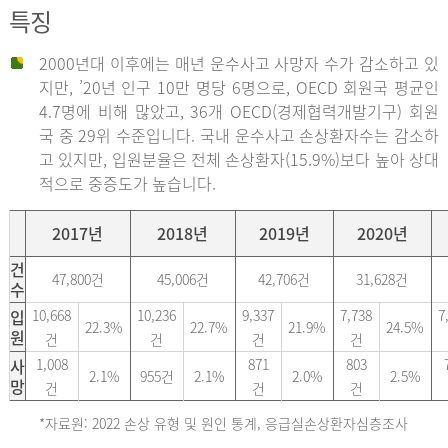
특징
2000년대 이후에는 매년 운수사고 사망자 수가 감소하고 있
지만, ’20년 인구 10만 명당 6명으로, OECD 회원국 평균인
4.7명에 비해 많았고, 36개 OECD(경제협력개발기구) 회원
국 중 29위 수준입니다. 국내 운수사고 손상환자수는 감소하
고 있지만, 입원분율은 전체 손상환자(15.9%)보다 높아 상대
적으로 중증도가 높습니다.
2017년
2018년
2019년
2020년
건
47,800건
45,006건
42,706건
31,628건
수
입
10,668
10,236
9,337
7,738
7
22.3%
22.7%
21.9%
24.5%
원
건
건
건
건
사
1,008
871
803
2.1%
955건
2.1%
2.0%
2.5%
망
건
건
건
*자료원: 2022 손상 유형 및 원인 통계, 응급실손상환자심층조사