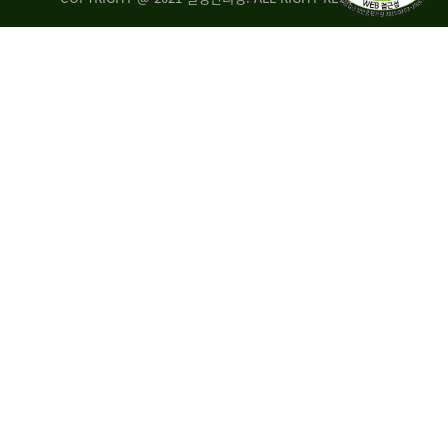
량
·
탑
승
자
35.8%