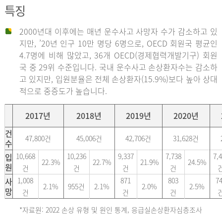
특징
2000년대 이후에는 매년 운수사고 사망자 수가 감소하고 있
지만, ’20년 인구 10만 명당 6명으로, OECD 회원국 평균인
4.7명에 비해 많았고, 36개 OECD(경제협력개발기구) 회원
국 중 29위 수준입니다. 국내 운수사고 손상환자수는 감소하
고 있지만, 입원분율은 전체 손상환자(15.9%)보다 높아 상대
적으로 중증도가 높습니다.
2017년
2018년
2019년
2020년
건
47,800건
45,006건
42,706건
31,628건
수
입
10,668
10,236
9,337
7,738
7,
22.3%
22.7%
21.9%
24.5%
원
건
건
건
건
사
1,008
871
803
7
2.1%
955건
2.1%
2.0%
2.5%
망
건
건
건
*자료원: 2022 손상 유형 및 원인 통계, 응급실손상환자심층조사