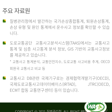
주요 자료원
사
질병관리청에서 발간하는 국가손상종합통계, 퇴원손상통계,
손상 유형 및 원인 통계에서 운수사고 정보를 확인할 수 있습
고
니다.
도로교통공단 교통사고분석시스템(TAAS)에서는 교통사고
종
통계 및 심층 사고통계 분석 정보, GIS 기반의 교통사고정보
를 제공하고 있습니다.
* 교통사고 통계분석, 교통안전지수, 도로교통 사고비용 추계, OECD
류
회원국 교통사고 비교 등
교통사고 DB관련 국제기구로는 경제협력개발기구(OECD),
국제도로교통사고데이터베이스(IRTAD), JTRC(OECD,
중
ECMT 합동 교통연구센터) 등이 있습니다.
차
COPYRIGHT @ 2021 질병관리청. ALL RIGHT RESERVED