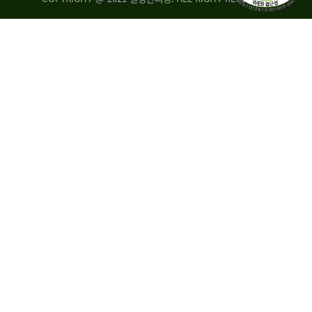
량
·
탑
승
자
35.8%