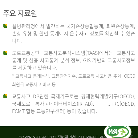
주요 자료원
사
질병관리청에서 발간하는 국가손상종합통계, 퇴원손상통계,
손상 유형 및 원인 통계에서 운수사고 정보를 확인할 수 있습
고
니다.
도로교통공단 교통사고분석시스템(TAAS)에서는 교통사고
종
통계 및 심층 사고통계 분석 정보, GIS 기반의 교통사고정보
를 제공하고 있습니다.
* 교통사고 통계분석, 교통안전지수, 도로교통 사고비용 추계, OECD
류
회원국 교통사고 비교 등
교통사고 DB관련 국제기구로는 경제협력개발기구(OECD),
국제도로교통사고데이터베이스(IRTAD), JTRC(OECD,
중
ECMT 합동 교통연구센터) 등이 있습니다.
차
COPYRIGHT @ 2021 질병관리청. ALL RIGHT RESERVED