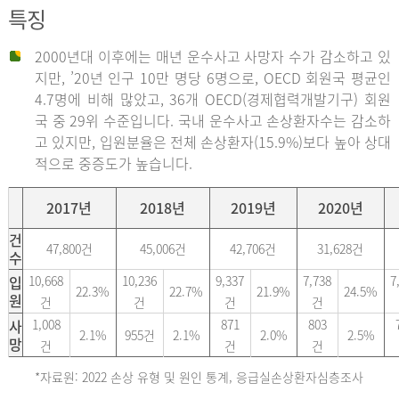
특징
2000년대 이후에는 매년 운수사고 사망자 수가 감소하고 있
지만, ’20년 인구 10만 명당 6명으로, OECD 회원국 평균인
4.7명에 비해 많았고, 36개 OECD(경제협력개발기구) 회원
국 중 29위 수준입니다. 국내 운수사고 손상환자수는 감소하
고 있지만, 입원분율은 전체 손상환자(15.9%)보다 높아 상대
적으로 중증도가 높습니다.
2017년
2018년
2019년
2020년
건
47,800건
45,006건
42,706건
31,628건
수
입
10,668
10,236
9,337
7,738
7
22.3%
22.7%
21.9%
24.5%
원
건
건
건
건
사
1,008
871
803
2.1%
955건
2.1%
2.0%
2.5%
망
건
건
건
*자료원: 2022 손상 유형 및 원인 통계, 응급실손상환자심층조사