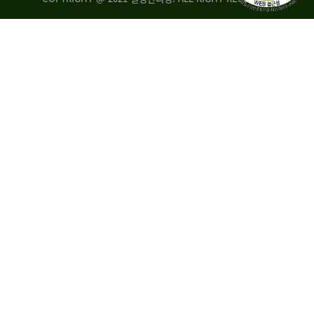
량
·
탑
승
자
35.8%