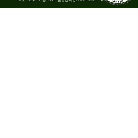
량
·
탑
승
자
35.8%