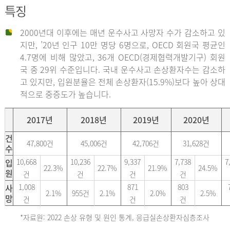
특징
2000년대 이후에는 매년 운수사고 사망자 수가 감소하고 있
지만, ’20년 인구 10만 명당 6명으로, OECD 회원국 평균인
4.7명에 비해 많았고, 36개 OECD(경제협력개발기구) 회원
국 중 29위 수준입니다. 국내 운수사고 손상환자수는 감소하
고 있지만, 입원분율은 전체 손상환자(15.9%)보다 높아 상대
적으로 중증도가 높습니다.
2017년
2018년
2019년
2020년
건
47,800건
45,006건
42,706건
31,628건
수
입
10,668
10,236
9,337
7,738
7
22.3%
22.7%
21.9%
24.5%
원
건
건
건
건
사
1,008
871
803
2.1%
955건
2.1%
2.0%
2.5%
망
건
건
건
*자료원: 2022 손상 유형 및 원인 통계, 응급실손상환자심층조사