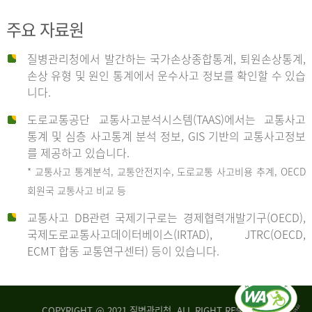
주요 자료원
사
질병관리청에서 발간하는 국가손상종합통계, 퇴원손상통계,
손상 유형 및 원인 통계에서 운수사고 정보를 확인할 수 있습
고
니다.
도로교통공단 교통사고분석시스템(TAAS)에서는 교통사고
종
통계 및 심층 사고통계 분석 정보, GIS 기반의 교통사고정보
를 제공하고 있습니다.
* 교통사고 통계분석, 교통안전지수, 도로교통 사고비용 추계, OECD
류
회원국 교통사고 비교 등
교통사고 DB관련 국제기구로는 경제협력개발기구(OECD),
국제도로교통사고데이터베이스(IRTAD), JTRC(OECD,
중
ECMT 합동 교통연구센터) 등이 있습니다.
차
COPYRIGHT @ 2021 질병관리청. ALL RIGHT RESERVED