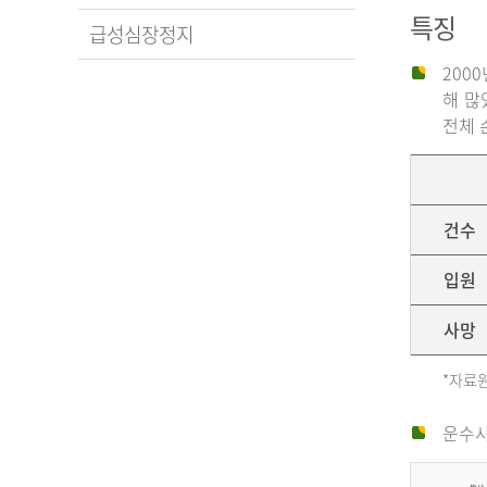
특징
급성심장정지
200
해 많
전체 
건수
입원
사망
*자료원
운수사