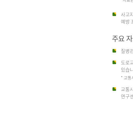
운
사고자
예방 
수
주요 
사
질병관
도로교
고
있습니
* 교통
교통사
종
연구센
류