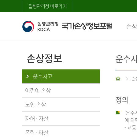
질병관리청 바로가기
손상
손상정보
운수
운수사고
홈
손
어린이 손상
정의
노인 손상
‘운수
자해 · 자살
에 의
- 교
폭력 · 타살