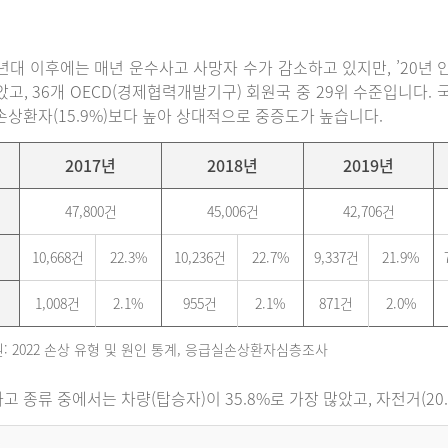
0년대 이후에는 매년 운수사고 사망자 수가 감소하고 있지만, ’20년 인구
았고, 36개 OECD(경제협력개발기구) 회원국 중 29위 수준입니다
손상환자(15.9%)보다 높아 상대적으로 중증도가 높습니다.
2017년
2018년
2019년
47,800건
45,006건
42,706건
10,668건
22.3%
10,236건
22.7%
9,337건
21.9%
1,008건
2.1%
955건
2.1%
871건
2.0%
: 2022 손상 유형 및 원인 통계, 응급실손상환자심층조사
고 종류 중에서는 차량(탑승자)이 35.8%로 가장 많았고, 자전거(20.6%