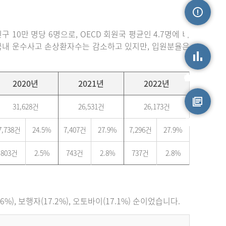
손상정보
 10만 명당 6명으로, OECD 회원국 평균인 4.7명에 비
. 국내 운수사고 손상환자수는 감소하고 있지만, 입원분율은
손상통계
2020년
2021년
2022년
31,628건
26,531건
26,173건
원시자료
7,738건
24.5%
7,407건
27.9%
7,296건
27.9%
803건
2.5%
743건
2.8%
737건
2.8%
), 보행자(17.2%), 오토바이(17.1%) 순이었습니다.