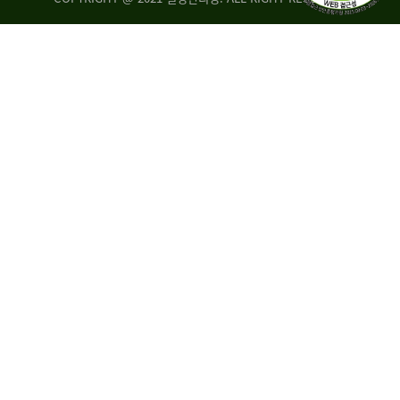
량
·
탑
승
자
35.8%