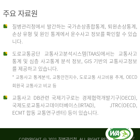
주요 자료원
사
질병관리청에서 발간하는 국가손상종합통계, 퇴원손상통계,
손상 유형 및 원인 통계에서 운수사고 정보를 확인할 수 있습
고
니다.
도로교통공단 교통사고분석시스템(TAAS)에서는 교통사고
종
통계 및 심층 사고통계 분석 정보, GIS 기반의 교통사고정보
를 제공하고 있습니다.
* 교통사고 통계분석, 교통안전지수, 도로교통 사고비용 추계, OECD
류
회원국 교통사고 비교 등
교통사고 DB관련 국제기구로는 경제협력개발기구(OECD),
국제도로교통사고데이터베이스(IRTAD), JTRC(OECD,
중
ECMT 합동 교통연구센터) 등이 있습니다.
차
COPYRIGHT @ 2021 질병관리청. ALL RIGHT RESERVED