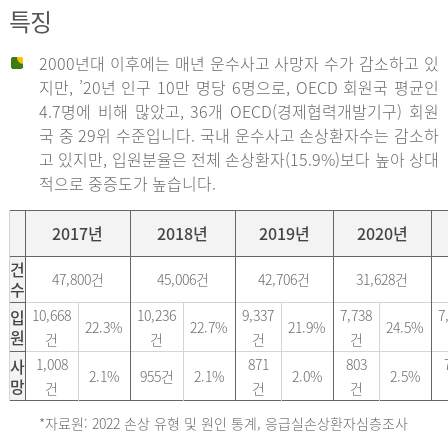
특징
2000년대 이후에는 매년 운수사고 사망자 수가 감소하고 있
지만, ’20년 인구 10만 명당 6명으로, OECD 회원국 평균인
4.7명에 비해 많았고, 36개 OECD(경제협력개발기구) 회원
국 중 29위 수준입니다. 국내 운수사고 손상환자수는 감소하
고 있지만, 입원분율은 전체 손상환자(15.9%)보다 높아 상대
적으로 중증도가 높습니다.
2017년
2018년
2019년
2020년
건
47,800건
45,006건
42,706건
31,628건
수
입
10,668
10,236
9,337
7,738
7
22.3%
22.7%
21.9%
24.5%
원
건
건
건
건
사
1,008
871
803
2.1%
955건
2.1%
2.0%
2.5%
망
건
건
건
*자료원: 2022 손상 유형 및 원인 통계, 응급실손상환자심층조사