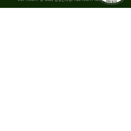
량
·
탑
승
자
35.8%