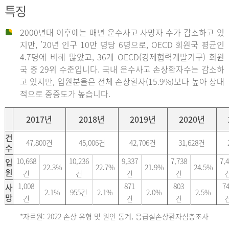
특징
2000년대 이후에는 매년 운수사고 사망자 수가 감소하고 있
지만, ’20년 인구 10만 명당 6명으로, OECD 회원국 평균인
4.7명에 비해 많았고, 36개 OECD(경제협력개발기구) 회원
국 중 29위 수준입니다. 국내 운수사고 손상환자수는 감소하
고 있지만, 입원분율은 전체 손상환자(15.9%)보다 높아 상대
적으로 중증도가 높습니다.
2017년
2018년
2019년
2020년
건
47,800건
45,006건
42,706건
31,628건
수
입
10,668
10,236
9,337
7,738
7,
22.3%
22.7%
21.9%
24.5%
원
건
건
건
건
사
1,008
871
803
7
2.1%
955건
2.1%
2.0%
2.5%
망
건
건
건
*자료원: 2022 손상 유형 및 원인 통계, 응급실손상환자심층조사