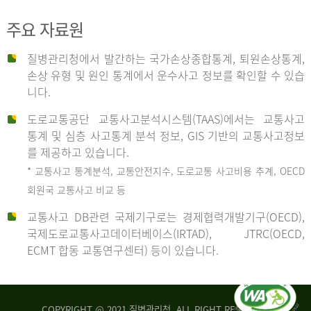
주요 자료원
사
질병관리청에서 발간하는 국가손상종합통계, 퇴원손상통계,
손상 유형 및 원인 통계에서 운수사고 정보를 확인할 수 있습
고
니다.
도로교통공단 교통사고분석시스템(TAAS)에서는 교통사고
종
통계 및 심층 사고통계 분석 정보, GIS 기반의 교통사고정보
를 제공하고 있습니다.
* 교통사고 통계분석, 교통안전지수, 도로교통 사고비용 추계, OECD
류
회원국 교통사고 비교 등
교통사고 DB관련 국제기구로는 경제협력개발기구(OECD),
국제도로교통사고데이터베이스(IRTAD), JTRC(OECD,
중
ECMT 합동 교통연구센터) 등이 있습니다.
차
COPYRIGHT @ 2021 질병관리청. ALL RIGHT RESERVED