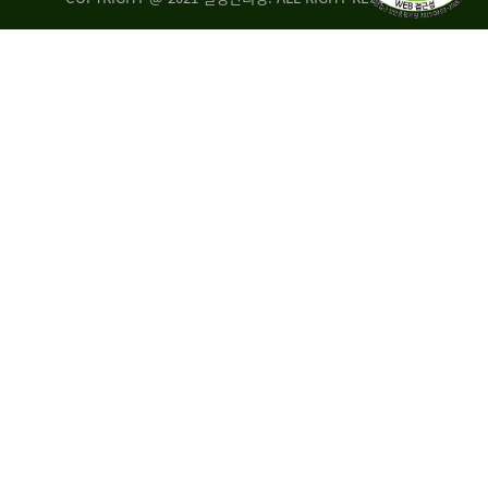
량
·
탑
승
자
35.8%