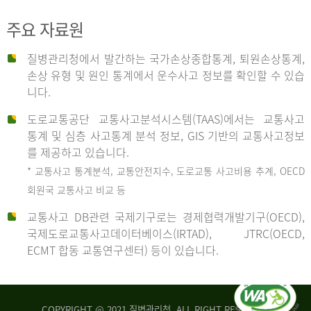
주요 자료원
사
질병관리청에서 발간하는 국가손상종합통계, 퇴원손상통계,
손상 유형 및 원인 통계에서 운수사고 정보를 확인할 수 있습
고
니다.
도로교통공단 교통사고분석시스템(TAAS)에서는 교통사고
종
통계 및 심층 사고통계 분석 정보, GIS 기반의 교통사고정보
를 제공하고 있습니다.
* 교통사고 통계분석, 교통안전지수, 도로교통 사고비용 추계, OECD
류
회원국 교통사고 비교 등
교통사고 DB관련 국제기구로는 경제협력개발기구(OECD),
국제도로교통사고데이터베이스(IRTAD), JTRC(OECD,
중
ECMT 합동 교통연구센터) 등이 있습니다.
차
COPYRIGHT @ 2021 질병관리청. ALL RIGHT RESERVED