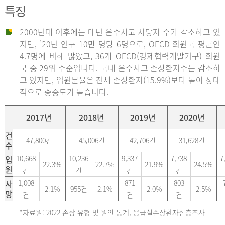
특징
2000년대 이후에는 매년 운수사고 사망자 수가 감소하고 있
지만, ’20년 인구 10만 명당 6명으로, OECD 회원국 평균인
4.7명에 비해 많았고, 36개 OECD(경제협력개발기구) 회원
국 중 29위 수준입니다. 국내 운수사고 손상환자수는 감소하
고 있지만, 입원분율은 전체 손상환자(15.9%)보다 높아 상대
적으로 중증도가 높습니다.
2017년
2018년
2019년
2020년
건
47,800건
45,006건
42,706건
31,628건
수
입
10,668
10,236
9,337
7,738
7
22.3%
22.7%
21.9%
24.5%
원
건
건
건
건
사
1,008
871
803
2.1%
955건
2.1%
2.0%
2.5%
망
건
건
건
*자료원: 2022 손상 유형 및 원인 통계, 응급실손상환자심층조사