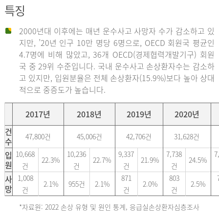
특징
2000년대 이후에는 매년 운수사고 사망자 수가 감소하고 있
지만, ’20년 인구 10만 명당 6명으로, OECD 회원국 평균인
4.7명에 비해 많았고, 36개 OECD(경제협력개발기구) 회원
국 중 29위 수준입니다. 국내 운수사고 손상환자수는 감소하
고 있지만, 입원분율은 전체 손상환자(15.9%)보다 높아 상대
적으로 중증도가 높습니다.
2017년
2018년
2019년
2020년
건
47,800건
45,006건
42,706건
31,628건
수
입
10,668
10,236
9,337
7,738
7
22.3%
22.7%
21.9%
24.5%
원
건
건
건
건
사
1,008
871
803
2.1%
955건
2.1%
2.0%
2.5%
망
건
건
건
*자료원: 2022 손상 유형 및 원인 통계, 응급실손상환자심층조사