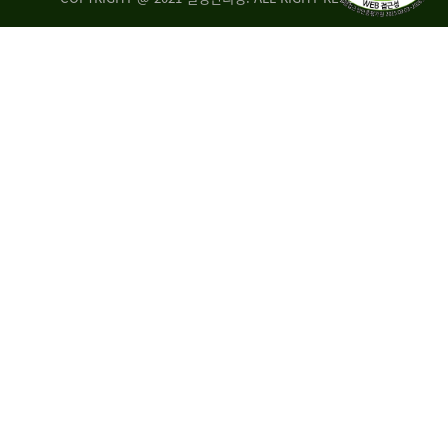
량
·
탑
승
자
35.8%