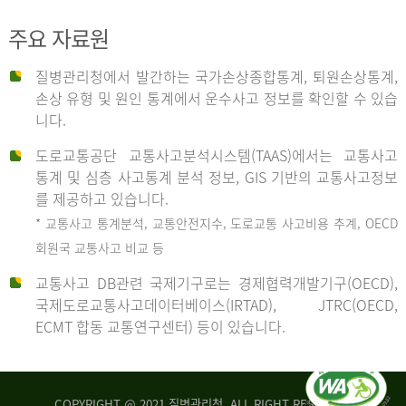
주요 자료원
사
질병관리청에서 발간하는 국가손상종합통계, 퇴원손상통계,
손상 유형 및 원인 통계에서 운수사고 정보를 확인할 수 있습
고
니다.
도로교통공단 교통사고분석시스템(TAAS)에서는 교통사고
종
통계 및 심층 사고통계 분석 정보, GIS 기반의 교통사고정보
를 제공하고 있습니다.
* 교통사고 통계분석, 교통안전지수, 도로교통 사고비용 추계, OECD
류
회원국 교통사고 비교 등
교통사고 DB관련 국제기구로는 경제협력개발기구(OECD),
국제도로교통사고데이터베이스(IRTAD), JTRC(OECD,
중
ECMT 합동 교통연구센터) 등이 있습니다.
차
COPYRIGHT @ 2021 질병관리청. ALL RIGHT RESERVED