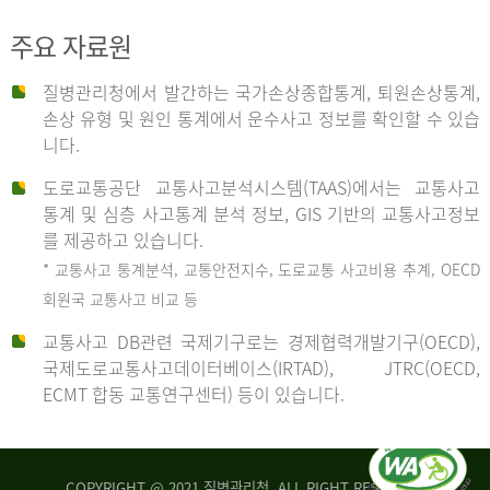
주요 자료원
사
질병관리청에서 발간하는 국가손상종합통계, 퇴원손상통계,
손상 유형 및 원인 통계에서 운수사고 정보를 확인할 수 있습
고
니다.
도로교통공단 교통사고분석시스템(TAAS)에서는 교통사고
종
통계 및 심층 사고통계 분석 정보, GIS 기반의 교통사고정보
를 제공하고 있습니다.
* 교통사고 통계분석, 교통안전지수, 도로교통 사고비용 추계, OECD
류
회원국 교통사고 비교 등
교통사고 DB관련 국제기구로는 경제협력개발기구(OECD),
국제도로교통사고데이터베이스(IRTAD), JTRC(OECD,
중
ECMT 합동 교통연구센터) 등이 있습니다.
차
COPYRIGHT @ 2021 질병관리청. ALL RIGHT RESERVED