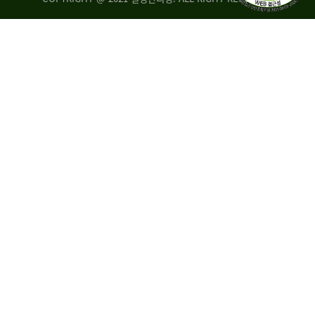
량
·
탑
승
자
35.8%