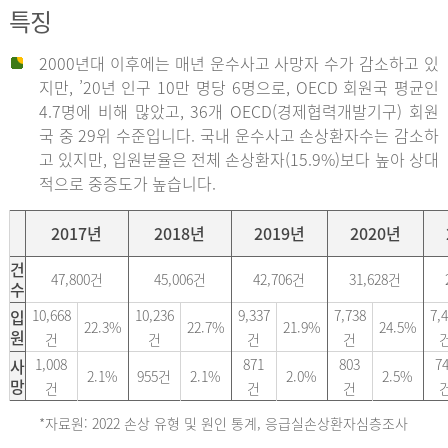
특징
2000년대 이후에는 매년 운수사고 사망자 수가 감소하고 있
지만, ’20년 인구 10만 명당 6명으로, OECD 회원국 평균인
4.7명에 비해 많았고, 36개 OECD(경제협력개발기구) 회원
국 중 29위 수준입니다. 국내 운수사고 손상환자수는 감소하
고 있지만, 입원분율은 전체 손상환자(15.9%)보다 높아 상대
적으로 중증도가 높습니다.
2017년
2018년
2019년
2020년
건
47,800건
45,006건
42,706건
31,628건
수
입
10,668
10,236
9,337
7,738
7,
22.3%
22.7%
21.9%
24.5%
원
건
건
건
건
사
1,008
871
803
7
2.1%
955건
2.1%
2.0%
2.5%
망
건
건
건
*자료원: 2022 손상 유형 및 원인 통계, 응급실손상환자심층조사