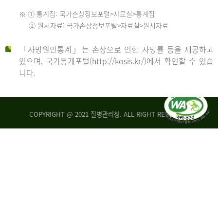
수
※ ① 통계집: 국가손상정보포털>자료실>통계집
552
2013
② 원시자료: 국가손상정보포털>자료실>원시자료
명
2012
「사망원인통계」는 손상으로 인한 사망률 등을 제공하고
년
있으며, 국가통계포털(http://kosis.kr/)에서 확인할 수 있습
니다.
환
년
자
수
사
COPYRIGHT @ 2021 질병관리청. ALL RIGHT RESERVED
26,123
망
명
자
수
2014
542
명
년
2013
환