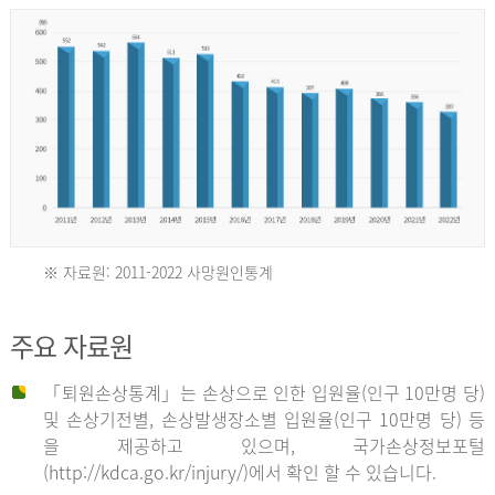
년
환
자
수
30,736
명
2012
※ 자료원: 2011-2022 사망원인통계
2011
년
주요 자료원
년
환
「퇴원손상통계」는 손상으로 인한 입원율(인구 10만명 당)
자
및 손상기전별, 손상발생장소별 입원율(인구 10만명 당) 등
사
수
을 제공하고 있으며, 국가손상정보포털
망
27,203
(http://kdca.go.kr/injury/)에서 확인 할 수 있습니다.
자
명