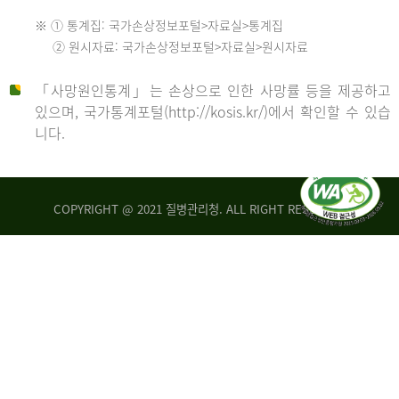
수
※ ① 통계집: 국가손상정보포털>자료실>통계집
552
2013
② 원시자료: 국가손상정보포털>자료실>원시자료
명
2012
「사망원인통계」는 손상으로 인한 사망률 등을 제공하고
년
있으며, 국가통계포털(http://kosis.kr/)에서 확인할 수 있습
니다.
환
년
자
수
사
COPYRIGHT @ 2021 질병관리청. ALL RIGHT RESERVED
26,123
망
명
자
수
2014
542
명
년
2013
환