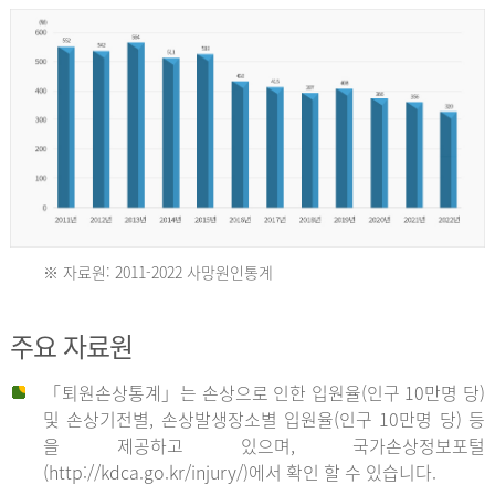
년
환
자
수
30,736
명
2012
※ 자료원: 2011-2022 사망원인통계
2011
년
주요 자료원
년
환
「퇴원손상통계」는 손상으로 인한 입원율(인구 10만명 당)
자
및 손상기전별, 손상발생장소별 입원율(인구 10만명 당) 등
사
수
을 제공하고 있으며, 국가손상정보포털
망
27,203
(http://kdca.go.kr/injury/)에서 확인 할 수 있습니다.
자
명