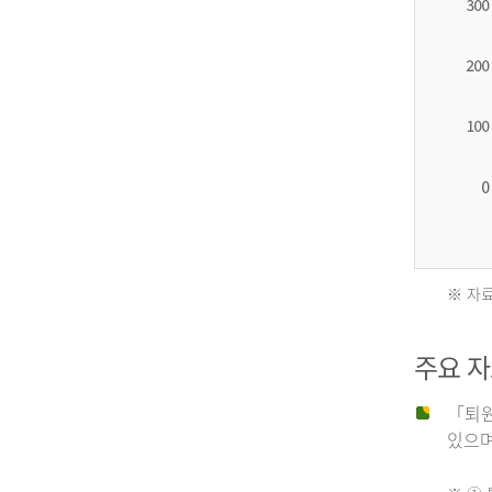
2012
년
환
자
수
27,203
명
※ 자료
2011
2013
주요 
년
년
「퇴원
있으며,
사
환
망
자