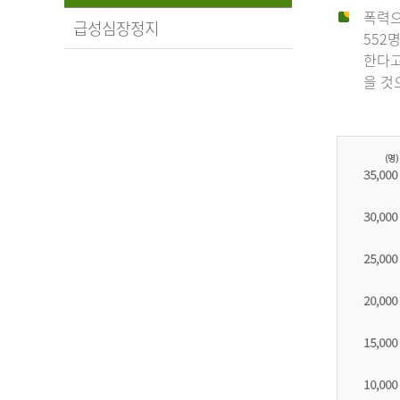
폭력으
급성심장정지
552
한다고
을 것