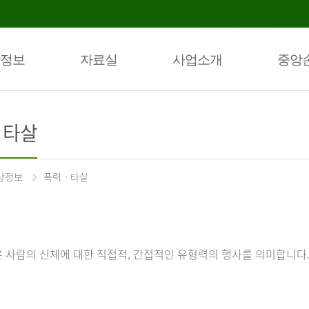
정보
자료실
사업소개
중앙
ㆍ타살
상정보
폭력ㆍ타살
 사람의 신체에 대한 직접적, 간접적인 유형력의 행사를 의미합니다