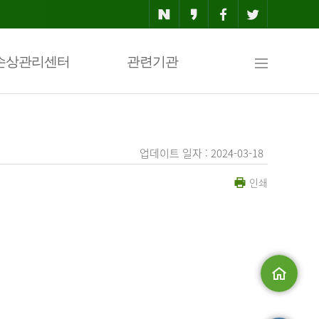
사
손상관리센터
관련기관
이
업데이트 일자 : 2024-03-18
인쇄
트
맵
.
메인으로