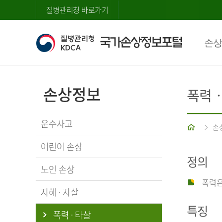
질병관리청 바로가기
손상
손상정보
폭력
운수사고
홈
손
어린이 손상
정의
노인 손상
폭력은
자해 · 자살
특징
폭력 · 타살