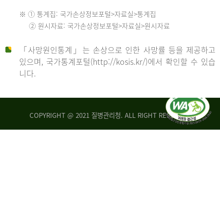
수
※ ① 통계집: 국가손상정보포털>자료실>통계집
552
2013
② 원시자료: 국가손상정보포털>자료실>원시자료
명
2012
「사망원인통계」는 손상으로 인한 사망률 등을 제공하고
년
있으며, 국가통계포털(http://kosis.kr/)에서 확인할 수 있습
니다.
환
년
자
수
사
COPYRIGHT @ 2021 질병관리청. ALL RIGHT RESERVED
26,123
망
명
자
수
2014
542
명
년
2013
환