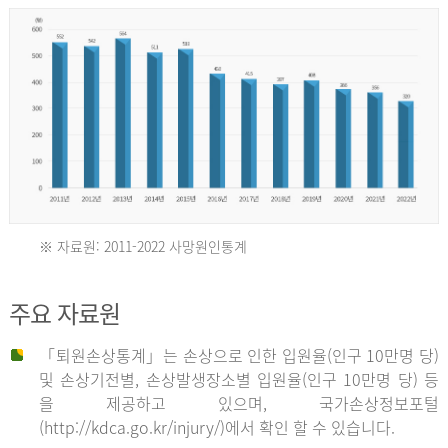
년
환
자
수
30,736
명
2012
※ 자료원: 2011-2022 사망원인통계
2011
년
주요 자료원
년
환
「퇴원손상통계」는 손상으로 인한 입원율(인구 10만명 당)
자
및 손상기전별, 손상발생장소별 입원율(인구 10만명 당) 등
사
수
을 제공하고 있으며, 국가손상정보포털
망
27,203
(http://kdca.go.kr/injury/)에서 확인 할 수 있습니다.
자
명