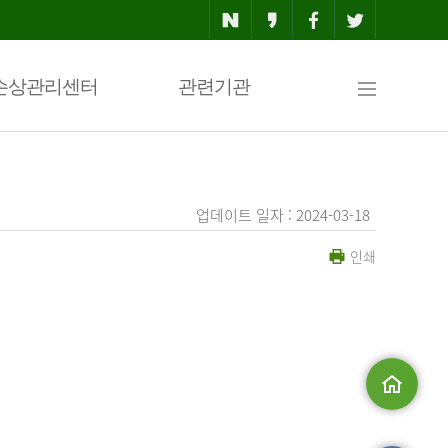
사
손상관리센터
관련기관
이
업데이트 일자 : 2024-03-18
인쇄
트
맵
.
메인으로