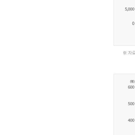
※ 자료
2011
년
환
자
수
30,736
명