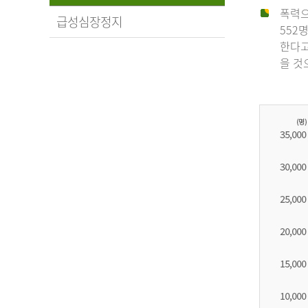
폭력으
급성심장정지
552
한다고
을 것