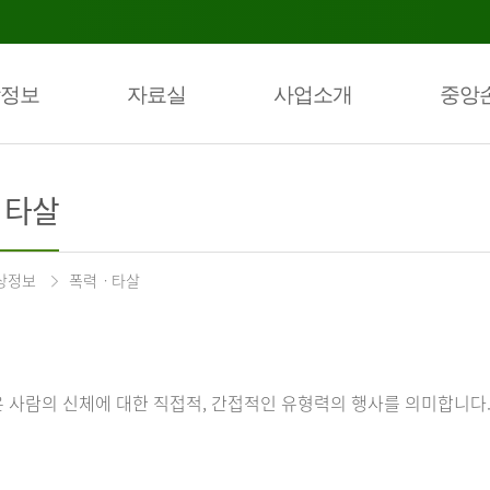
정보
자료실
사업소개
중앙
ㆍ타살
상정보
폭력ㆍ타살
 사람의 신체에 대한 직접적, 간접적인 유형력의 행사를 의미합니다