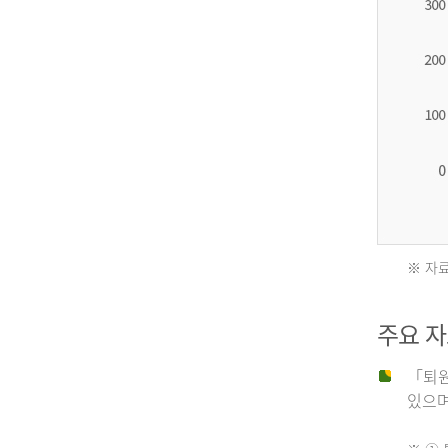
2012
년
환
자
수
27,203
명
※ 자료
2011
2013
주요 
년
년
「퇴원
있으며,
사
환
망
자