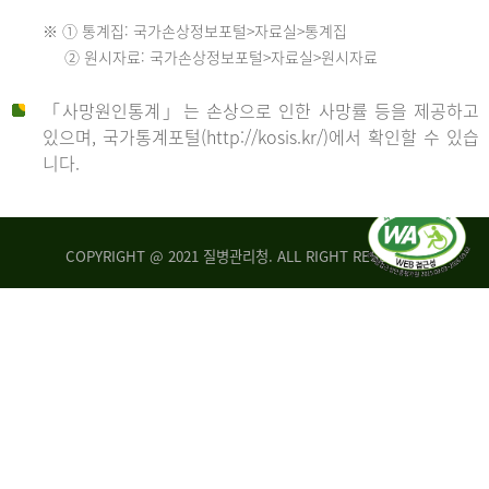
수
※ ① 통계집: 국가손상정보포털>자료실>통계집
552
2013
② 원시자료: 국가손상정보포털>자료실>원시자료
명
2012
「사망원인통계」는 손상으로 인한 사망률 등을 제공하고
년
있으며, 국가통계포털(http://kosis.kr/)에서 확인할 수 있습
니다.
환
년
자
수
사
COPYRIGHT @ 2021 질병관리청. ALL RIGHT RESERVED
26,123
망
명
자
수
2014
542
명
년
2013
환