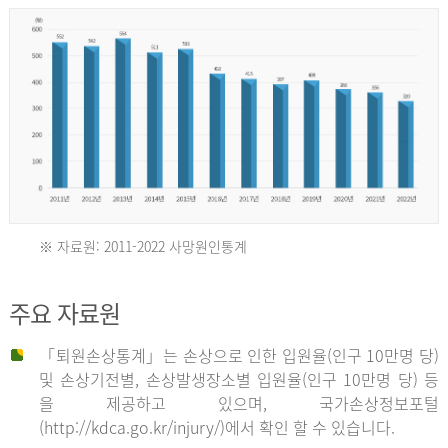
년
환
자
수
30,736
명
2012
※ 자료원: 2011-2022 사망원인통계
2011
년
주요 자료원
년
환
「퇴원손상통계」는 손상으로 인한 입원율(인구 10만명 당)
자
및 손상기전별, 손상발생장소별 입원율(인구 10만명 당) 등
사
수
을 제공하고 있으며, 국가손상정보포털
망
27,203
(http://kdca.go.kr/injury/)에서 확인 할 수 있습니다.
자
명