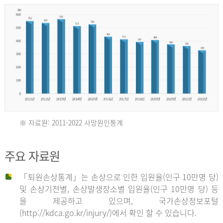
년
환
자
수
30,736
명
2012
※ 자료원: 2011-2022 사망원인통계
2011
년
주요 자료원
년
환
「퇴원손상통계」는 손상으로 인한 입원율(인구 10만명 당)
자
및 손상기전별, 손상발생장소별 입원율(인구 10만명 당) 등
사
수
을 제공하고 있으며, 국가손상정보포털
망
27,203
(http://kdca.go.kr/injury/)에서 확인 할 수 있습니다.
자
명