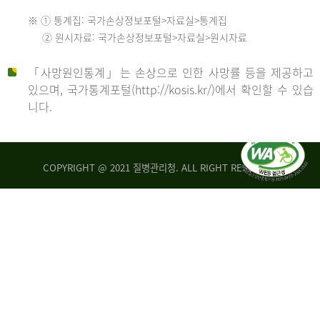
수
※ ① 통계집: 국가손상정보포털>자료실>통계집
552
2013
② 원시자료: 국가손상정보포털>자료실>원시자료
명
2012
「사망원인통계」는 손상으로 인한 사망률 등을 제공하고
년
있으며, 국가통계포털(http://kosis.kr/)에서 확인할 수 있습
니다.
환
년
자
수
사
COPYRIGHT @ 2021 질병관리청. ALL RIGHT RESERVED
26,123
망
명
자
수
2014
542
명
년
2013
환