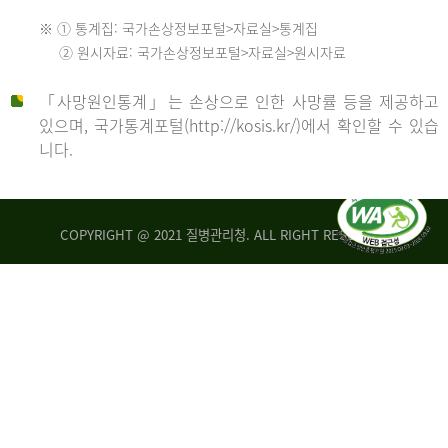
수
※ ① 통계집: 국가손상정보포털>자료실>통계집
552
2013
② 원시자료: 국가손상정보포털>자료실>원시자료
명
2012
「사망원인통계」는 손상으로 인한 사망률 등을 제공하고
년
있으며, 국가통계포털(http://kosis.kr/)에서 확인할 수 있습
니다.
환
년
자
수
사
COPYRIGHT @ 2021 질병관리청. ALL RIGHT RESERVED
26,123
망
명
자
수
2014
542
명
년
2013
환