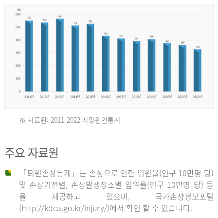
년
환
자
수
30,736
명
2012
※ 자료원: 2011-2022 사망원인통계
2011
년
주요 자료원
년
환
「퇴원손상통계」는 손상으로 인한 입원율(인구 10만명 당)
자
및 손상기전별, 손상발생장소별 입원율(인구 10만명 당) 등
사
수
을 제공하고 있으며, 국가손상정보포털
망
27,203
(http://kdca.go.kr/injury/)에서 확인 할 수 있습니다.
자
명