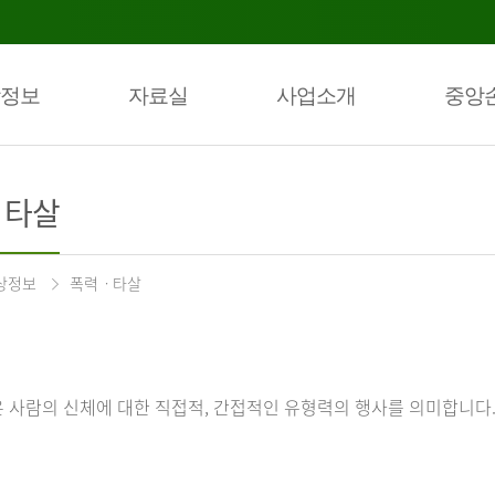
정보
자료실
사업소개
중앙
ㆍ타살
상정보
폭력ㆍ타살
 사람의 신체에 대한 직접적, 간접적인 유형력의 행사를 의미합니다