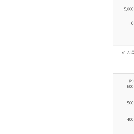
※ 자료
2011
년
환
자
수
30,736
명