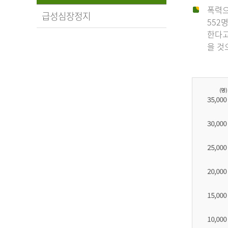
폭력으
급성심장정지
552
한다고
을 것