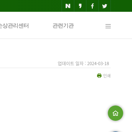
사
손상관리센터
관련기관
이
업데이트 일자 : 2024-03-18
인쇄
트
맵
.
메인으로