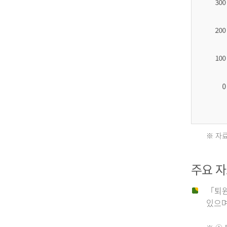
2012
년
환
자
수
27,203
명
※ 자료
2011
2013
주요 
년
년
「퇴원
있으며,
사
환
망
자