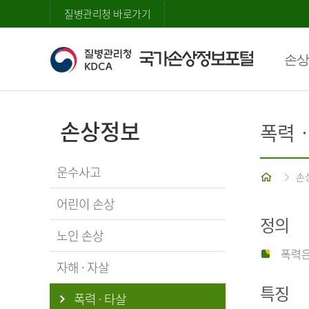
질병관리청 바로가기
손상
손상정보
폭력
운수사고
홈
손
어린이 손상
정의
노인 손상
폭력은
자해 · 자살
특징
폭력 · 타살