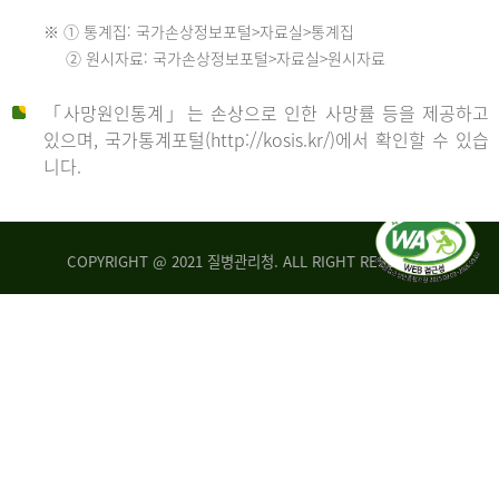
수
※ ① 통계집: 국가손상정보포털>자료실>통계집
552
2013
② 원시자료: 국가손상정보포털>자료실>원시자료
명
2012
「사망원인통계」는 손상으로 인한 사망률 등을 제공하고
년
있으며, 국가통계포털(http://kosis.kr/)에서 확인할 수 있습
니다.
환
년
자
수
사
COPYRIGHT @ 2021 질병관리청. ALL RIGHT RESERVED
26,123
망
명
자
수
2014
542
명
년
2013
환