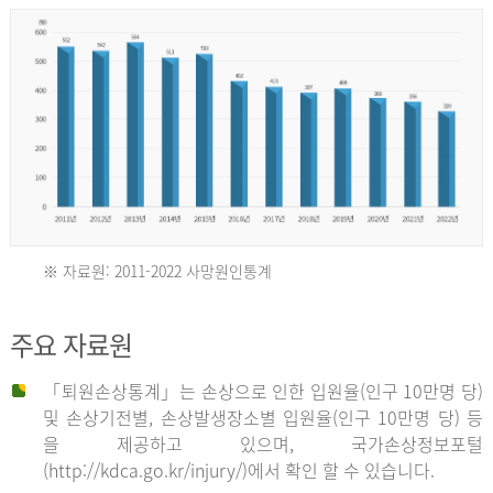
년
환
자
수
30,736
명
2012
※ 자료원: 2011-2022 사망원인통계
2011
년
주요 자료원
년
환
「퇴원손상통계」는 손상으로 인한 입원율(인구 10만명 당)
자
및 손상기전별, 손상발생장소별 입원율(인구 10만명 당) 등
사
수
을 제공하고 있으며, 국가손상정보포털
망
27,203
(http://kdca.go.kr/injury/)에서 확인 할 수 있습니다.
자
명