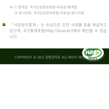
수
※ ① 통계집: 국가손상정보포털>자료실>통계집
552
2013
② 원시자료: 국가손상정보포털>자료실>원시자료
명
2012
「사망원인통계」는 손상으로 인한 사망률 등을 제공하고
년
있으며, 국가통계포털(http://kosis.kr/)에서 확인할 수 있습
니다.
환
년
자
수
사
COPYRIGHT @ 2021 질병관리청. ALL RIGHT RESERVED
26,123
망
명
자
수
2014
542
명
년
2013
환