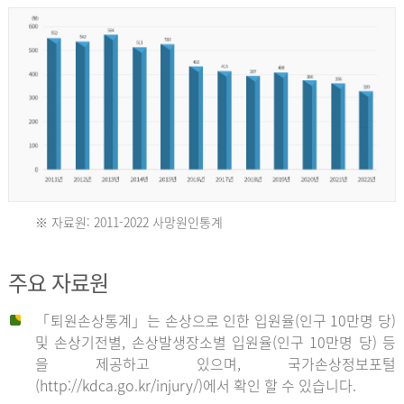
년
환
자
수
30,736
명
2012
※ 자료원: 2011-2022 사망원인통계
2011
년
주요 자료원
년
환
「퇴원손상통계」는 손상으로 인한 입원율(인구 10만명 당)
자
및 손상기전별, 손상발생장소별 입원율(인구 10만명 당) 등
사
수
을 제공하고 있으며, 국가손상정보포털
망
27,203
(http://kdca.go.kr/injury/)에서 확인 할 수 있습니다.
자
명